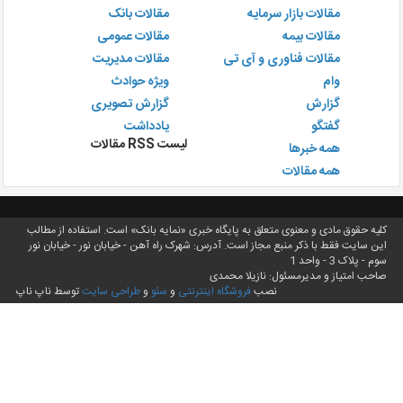
مقالات بازار سرمایه
مقالات بانک
مقالات بیمه
مقالات عمومی
مقالات فناوری و آی تی
مقالات مدیریت
وام
ویژه حوادث
گزارش
گزارش تصویری
گفتگو
یادداشت
لیست RSS مقالات
همه خبرها
همه مقالات
کلیه حقوق مادی و معنوی متعلق به پایگاه خبری «نمایه بانک» است. استفاده از مطالب
این سایت فقط با ذکر منبع مجاز است. آدرس: شهرک راه آهن - خیابان نور - خیابان نور
سوم - پلاک 3 - واحد 1
صاحب امتیاز و مدیرمسئول: نازیلا محمدی
نصب
فروشگاه اینترنتی
و
سئو
و
طراحی سایت
توسط ناپ ناپ