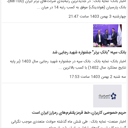
اخبار بانک- نمایه بانک : در جدیدترین رتبه‌بندی شرکت‌های برتر ایران (IMI-100)،
انک پارسیان (هولدینگ) موفق به کسب رتبه 14 در میان ...
هارشنبه 3 بهمن 1403 ساعت 21:47
انک سپه؛ "بانکِ برتر" جشنواره شهید رجایی شد
اخبار بانک- نمایه بانک : بانک سپه در جشنواره شهید رجایی سال 1403 (بر پایه
تایج عملکرد سال 1402) با کسب بالاترین ...
ه شنبه 2 بهمن 1403 ساعت 17:53
ریم خصوصی کاربران، خط قرمز پلتفرم‌های رمزارز ایران است
خبار صنعت- نمایه بانک : طی شش ماه گذشته حوادث متعددی موجب نگرانی