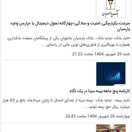
رعت، یکپارچگی، امنیت و سادگی؛ چهار‌گانه تحول دیجیتال با «پارس وام»
ارسیان
خبار بانک- نمایه بانک : بانک پارسیان به‌عنوان یکی از پیشگامان صنعت بانکداری،
مواره با بهره‌گیری از فناوری‌های نوین مالی در راستای ...
به 29 شهریور 1404 ساعت 21:23
ارنامه پنج ماهه بیمه سینا در یک نگاه
اخبار بیمه - نمایه بانک : بیمه سینا از ابتدای امسال تا پایان مردادماه، بالغ بر 83 هزار
یلیارد ریال حق بیمه تولید ...
هارشنبه 26 شهریور 1404 ساعت 20:42