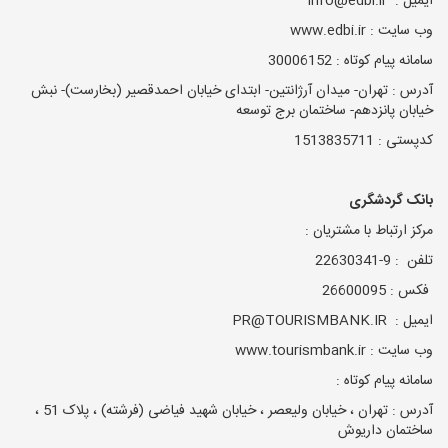
ایمیل : info@edbi.ir
وب سایت : www.edbi.ir
سامانه پیام کوتاه : 30006152
آدرس : تهران- میدان آرژانتین- ابتدای خیابان احمدقصیر (بخارست)- نبش
خیابان پانزدهم- ساختمان برج توسعه
کدپستی : 1513835711
بانک گردشگری
مرکز ارتباط با مشتریان :
تلفن : 9-22630341
فکس : 26600095
ایمیل : PR@TOURISMBANK.IR
وب سایت : www.tourismbank.ir
سامانه پیام کوتاه :
آدرس : تهران ، خیابان ولیعصر ، خیابان شهید فیاضی (فرشته) ، پلاک 51 ،
ساختمان داریوش