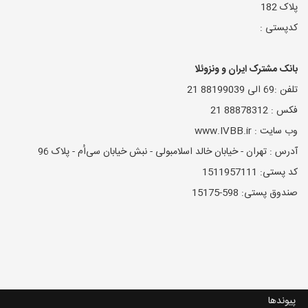
پلاک 182
کدپستی :
بانک مشترک ایران و ونزوئلا
تلفن :69 الی 88199039 21
فکس : 88878312 21
وب سایت : www.IVBB.ir
آدرس : تهران - خیابان خالد اسلامبولی - نبش خیابان سی‌اُم - پلاک 96
کد پستی: 1511957111
صندوق پستی: 598-15175
پیوندها