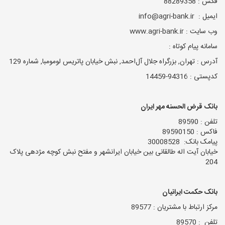
فکس : 88289358
ایمیل : info@agri-bank.ir
وب سایت : www.agri-bank.ir
سامانه پیام کوتاه :
آدرس : تهران, بزرگراه جلال آل‌احمد, نبش خیابان پاتریس لومومبا, شماره 129
کدپستی : 94316-14459
بانک قرض الحسنه مهر ایران
تلفن : 89590
فاکس : 89590150
پیامک بانک: 30008528
خیابان آیت اله طالقانی بین خیابان ایرانشهر و مفتح نبش کوچه مژدهی پلاک
204
بانک حکمت ایرانیان
مرکز ارتباط با مشتریان : 89577
تلفن : 89570