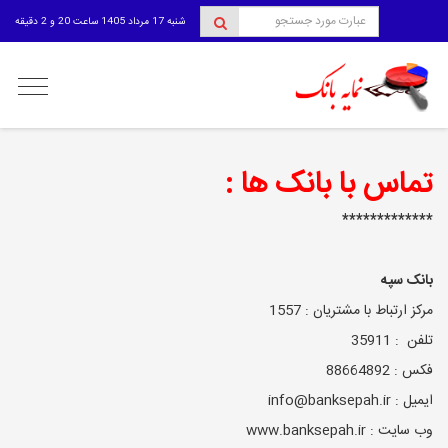
شنبه 17 مرداد 1405 ساعت 20 و 2 دقیقه
منوی
کاربری
تماس با بانک ها :
*************
بانک سپه
مرکز ارتباط با مشتریان : 1557
تلفن : 35911
فکس : 88664892
ایمیل : info@banksepah.ir
وب سایت : www.banksepah.ir