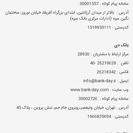
سامانه پیام کوتاه : 30001557
آدرس : بالاتر از میدان آرژانتین، ابتدای بزرگراه آفریقا، خیابان نوروز، ساختمان
نگین سپه (ادارات مرکزی بانک سپه)
کدپستی : 1519953111
بانک دی
مرکز ارتباط با مشتریان : 28930
تلفن : 26218628 -40
فکس : 26218342
ایمیل : info@bank-day.ir
وب سایت : www.bank-day.com
سامانه پیام کوتاه : 30002726
آدرس : تهران، خیابان ولیعصر،روبروی جام جم، نبش پروین ، پلاک 45
کدپستی : 1966835694