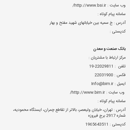
وب سایت : http://www.bsi.ir/
سامانه پیام کوتاه :
آدرس : خ سمیه بین خیابانهای شهید مفتح و بهار
کدپستی :
بانک صنعت و معدن
مرکز ارتباط با مشتریان :
تلفن : 22029811-19
فکس : 22031900
ایمیل : Info@bim.ir
وب سایت : http://www.bim.ir/
سامانه پیام کوتاه :
آدرس : تهران، خیابان ولیعصر، بالاتر از تقاطع چمران، ایستگاه محمودیه،
شماره 2917 برج فیروزه
کدپستی : 1965643511