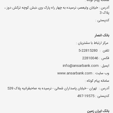
سامانه پیام کوتاه :
آدرس : خیابان ولیعصر، نرسیده به چهار راه پارک وی ،نبش کوچه ترکش دوز ،
پلاک 3
کدپستی :
بانک انصار
مرکز ارتباط با مشتریان :
تلفن : 22815280-5
فکس : 22810046
ایمیل : info@ansarbank.com
وب سایت : www.ansarbank.com
سامانه پیام کوتاه :
آدرس : تهران - خیابان پاسداران شمالی - نرسیده به صاحبقرانیه پلاک 539
کدپستی : 19575-497
بانک ایران زمین