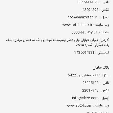
تلفن : 70-88654141
فکس : 42504292
ایمیل : info@bankrefah.ir
وب سایت : www.refah-bank.ir
سامانه پیام کوتاه : 300044
آدرس : تهران-خیابان ولی عصر-نرسیده به میدان ونک-ساختمان مرکزی بانک
رفاه کارگران-شماره 2584
کدپستی : 1435694831
بانک سامان
مرکز ارتباط با مشتریان : 6422
تلفن : 23095100
فکس : 22017943
ایمیل : info@sb٢۴.com
وب سایت : www.sb24.com