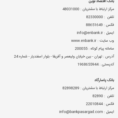
بانک اقتصاد نوین
مرکز ارتباط با مشتریان : 48031000
تلفن : 82330000
فکس : 88651649
ایمیل : info@enbank.ir
وب سایت : www.enbank.ir
سامانه پیام کوتاه : 200055
آدرس : تهران - بین خیابان ولیعصر و آفریقا - بلوار اسفندیار - شماره 24
کدپستی : 1968655944
بانک پاسارگاد
مرکز ارتباط با مشتریان : 82898289
تلفن : 82890
فکس : 22010844
ایمیل : info@bankpasargad.com