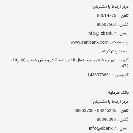
مرکز ارتباط با مشتریان :
تلفن : 88614776
فکس : 88607660
ایمیل : Info@Izbank.Ir
وب سایت : www.iranibank.com
سامانه پیام کوتاه :
آدرس : تهران، خیابان سید جمال الدین اسد آبادی، نبش خیابان 68، پلاک
472
کدپستی : 1436973661
بانک سرمایه
مرکز ارتباط با مشتریان :
تلفن : 84245245 - 88803700
فکس : 88890390
ایمیل : info@sbank.ir