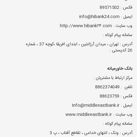
فکس : 89571502
ایمیل : info@hibank24.com
وب سایت : http://www.hibank٢۴.com
سامانه پیام کوتاه :
آدرس : تهران ، میدان آرژانتین ، ابتدای افریقا ،کوچه 37 ، شماره
26 کدپستی :
بانک خاورمیانه
مرکز ارتباط با مشتریان :
تلفن : 8862374049
فکس : 88623759
ایمیل : Info@middleeastbank.ir
وب سایت : www.middleeastbank.ir
سامانه پیام کوتاه :
آدرس : ونک ، انتهای خدامی ، تقاطع آفتاب ، پ 3