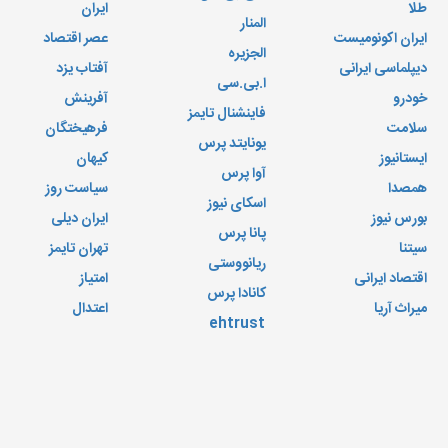
طلا
ایران
المنار
ایران اکونومیست
عصر اقتصاد
الجزیره
دیپلماسی ایرانی
آفتاب یزد
ا.بی.سی
خودرو
آفرینش
فاینشنال تایمز
سلامت
فرهیختگان
یونایتد پرس
ایستانیوز
کیهان
آوا پرس
همصدا
سیاست روز
اسکای نیوز
بورس نیوز
ایران دیلی
پانا پرس
سیتنا
تهران تایمز
ریانووستی
اقتصاد ایرانی
امتیاز
کانادا پرس
میراث آریا
اعتدال
ehtrust