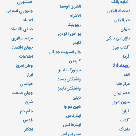
نمایه بانک
همشهری
الشرق الوسط
اقتصاد آنلاین
جمهوری اسلامی
الاهرام
خبرآنلاین
اعتماد
ریپوبلیکا
جهان
دنیای اقتصاد
یو.اس.ا تودی
بازاریابی بانکی
مردم سالاری
تایمز
آفتاب نیوز
جهان اقتصاد
وال استریت جورنال
فردا
اطلاعات
گاردین
رویداد 24
وطن امروز
نیویورک تایمز
الف
ابرار
واشنگتن پست
مرکز فابا
خراسان
واشنگتن تایمز
عصر ایران
جهان صنعت
دیلی
میهن امروز
شرق
شین هو وا
فرارو
جام جم
ایتارتاس
آفتاب
قدس
اینترفاکس
تابناک
ابتکار
سی.بی.اس