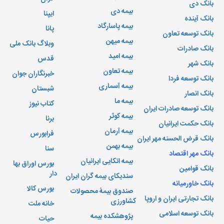
بانک دی
بیمه دی
ایپنا
بانک آینده
بیمه پاسارگاد
پانا
بانک توسعه تعاون
بیمه میهن
وبلاگ بانک ملی
بانک صادرات
بیمه امید
قدس
بانک شهر
بیمه تعاون
خبرنگاران جوان
بانک توسعه فردا
بیمه آسماری
شبستان
بانک انصار
بیمه ما
کتاب نیوز
بانک توسعه صادرات ایران
بیمه کوثر
برنا
بانک حکمت ایرانیان
بیمه آرمان
فرابورس
بانک قرض الحسنه مهر ایران
بیمه بهمن
سنا
بانک مهر اقتصاد
بیمه اتکایی ایرانیان
بورس اوراق بها
بانک قوامین
دار
سندیکای بیمه گران ایران
بانک خاورمیانه
بورس کالا
صندوق بیمۀ محصولات
بانک تجارتی ایران و اروپا
کشاورزی
خانه ملت
بانک توسعه اسلامی
پژوهشکده بیمه
حیات