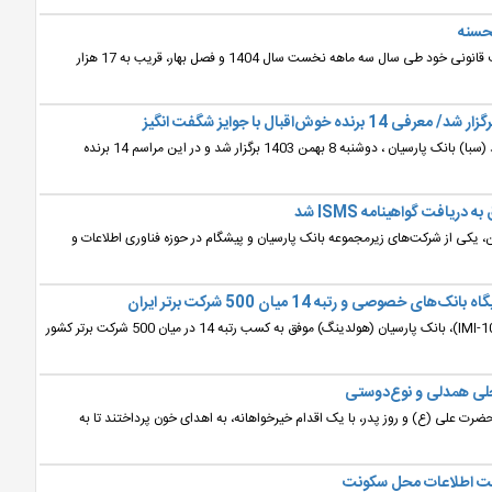
نمایه بانک : بانک پارسیان در راستای عمل به تعهدات و تکالیف قانونی خود طی سال سه ماهه نخست سال 1404 و فصل بهار، قریب به 17 هزار
اقبال با جوایز شگفت انگیز
نمایه بانک : یازدهمین مرحله قرعه‌کشی سپرده بانکی ارزشمند (سبا) بانک پارسیان ، دوشنبه 8 بهمن 1403 برگزار شد و در این مراسم 14 برنده
افت گواهینامه ISMS شد
 یکی از شرکت‌های زیرمجموعه بانک پارسیان و پیشگام در حوزه فناوری اطلاعات و
نمایه بانک : در جدیدترین رتبه‌بندی شرکت‌های برتر ایران (IMI-100)، بانک پارسیان (هولدینگ) موفق به کسب رتبه 14 در میان 500 شرکت برتر کشور
جلی همدلی و نوع‌دوستی
حضرت علی (ع) و روز پدر، با یک اقدام خیرخواهانه، به اهدای خون پرداختند تا به
بت اطلاعات محل سکونت