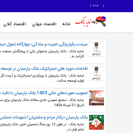
خانه
}
خانه
اقتصاد جهان
اقتصاد کلان
سرعت، یکپارچگی، امنیت و سادگی؛ چهار‌گانه تحول دیج
نمایه بانک : بانک پارسیان به‌عنوان یکی از پیشگامان صنعت بان
کارآمد به...
اقدامات حوزه های استراتژیک بانک پارسیان در توسعه 
نمایه بانک : بانک پارسیان با رویکردی استراتژیک و آینده ن
تولید،توسعه عدالت...
تصویب صورت‌های مالی 1403 بانک پارسیان با تائید سهامداران
تاریخ 31 تیرماه ‌1404...
بانک پارسیان درکنار مردم و مشتریان/ تمهیدات حمایت
نمایه بانک : در طول 12 روز جنگ تحمیلی اخیر
تمام توان در...