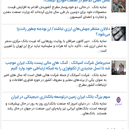
عامل اصلی تلاطم در صنعت خودرو کیست؟
نمایه بانک : در حالی دو خودروساز مطرح کشورمان اقدام به افزایش قیمت
محصولات خود برای دومین بار طی سال جاری کرده‌اند که وزارت صنعت معدن
و تجارت و اعضای کمیسیون...
دلالان منتظر جهش‌های ارزی نباشند/ ارز بودجه چطور رانت‌زا
می‌شود؟
نمایه بانک : دبیر کانون صرافان با روایت روزهایی که غیبت بانک مرکزی منجر
به تنش ارزی شد ، تاکید دارد که هرات و سلیمانیه نباید نرخ ارز تهران را تعیین
کنند؛...
مدیرعامل شرکت آسیاتک : کمک های مالی پست بانک ایران موجب
شد تا نسل جدیدی از تکنولوژی را به شبکه ارتباطی خود وارد کنیم
نمایه بانک : شرکت آسیاتک از جمله شرکت هائی فعال است که سال های اخیر
به عنوان یکی از برندهای معتبر و معروف کشور در حوزه فناوری اطلاعات و
ارتباطات کشور مطرح...
سهم بزرگ بانک ایران زمین درتوسعه بانکداری دیجیتالی در ایران
نمایه بانک : در دنیای امروز که صنعت بانکداری روز به روز در حال پیشرفت و
توسعه است، بانک‌های ایرانی نیز پابه‌پای این صنعت در جهان در حال رشد
هستند. بانک‌های...