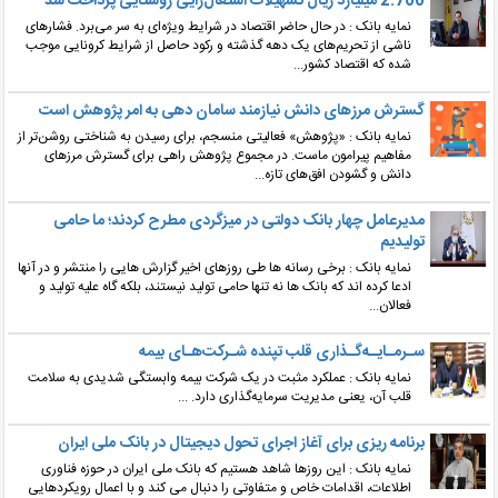
2.700 میلیارد ریال تسهیلات اشتغال‌زایی روستایی پرداخت شد
نمایه بانک : در حال حاضر اقتصاد در شرایط ویژه‌ای به سر می‌برد. فشارهای
ناشی از تحریم‌های یک دهه گذشته و رکود حاصل از شرایط کرونایی موجب
شده که اقتصاد کشور...
گسترش مرزهای دانش نیازمند سامان دهی به امر پژوهش است
نمایه بانک : «پژوهش» فعالیتی منسجم، برای رسیدن به ‌شناختی روشن‌تر از
مفاهیم پیرامون ماست. در مجموع پژوهش راهی برای گسترش مرزهای
دانش و گشودن افق‌های تازه...
مدیرعامل چهار بانک دولتی در میزگردی مطرح کردند؛ ما حامی
تولیدیم
نمایه بانک : برخی رسانه ها طی روزهای اخیر گزارش هایی را منتشر و در آنها
ادعا کرده اند که بانک ها نه تنها حامی تولید نیستند، بلکه گاه علیه تولید و
فعالان...
سـرمـایـه‌گـذاری قلب تپند‌ه شـرکت‌هـای بیمه
نمایه بانک : عملکرد مثبت در یک شرکت بیمه وابستگی شدیدی به سلامت
قلب آن، یعنی مدیریت سرمایه‌گذاری دارد. ...
برنامه ریزی برای آغاز اجرای تحول دیجیتال در بانک ملی ایران
نمایه بانک : این روزها شاهد هستیم که بانک ملی ایران در حوزه فناوری
اطلاعات، اقدامات خاص و متفاوتی را دنبال می کند و با اعمال رویکردهایی