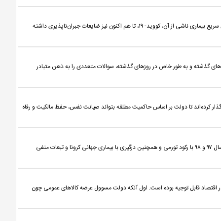
نمایه بانک : انتقال ویروس کرونا سارس ۲ به کشور و گسترش سریع بیماری ناشی از آن، کووید- ۱۹، تا هم اکنون نیز ضایعات جبران‌ناپذیری داشته
‌های گذشته و به طور خاص در روزهای گذشته، سوالات متعددی را به ذهن متبادر
گذار کرده‌اند تا دولت بر اساس حاکمیت مطلقه بتواند صیانت نفس، حفظ مالکیت و رفاه
نمایه بانک : در روزهای سخت پس از پشت‌ سر گذاشتن دو سال ۹۷ و ۹۸ با رکود تورمی و همچنین درگیری با بیماری جهانی کرونا و تبعات منفی
 در اقتصاد قابل توجیه بوده است. اول آنکه دولت مسوول عرضه کالاهای عمومی چون