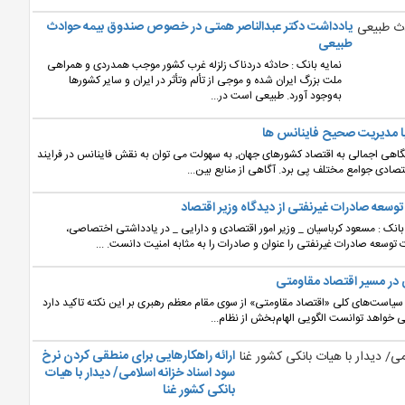
یادداشت دکتر عبدالناصر همتی در خصوص صندوق بیمه حوادث
طبیعی
نمایه بانک : حادثه دردناک زلزله غرب کشور موجب همدردی و همراهی
ملت بزرگ ایران شده و موجی از تألم وتأثر در ایران و سایر کشورها
به‌وجود آورد. طبیعی است در...
 با مدیریت صحیح فاینانس ها
نمایه بانک : با نگاهی اجمالی به اقتصاد کشورهای جهان٬ به سهولت می توان به نقش فاینانس در فرایند
صادی جوامع مختلف پی برد. آگاهی از منابع بین...
 توسعه صادرات غیرنفتی از دیدگاه وزیر اقتصاد
بانک : مسعود کرباسیان _ وزیر امور اقتصادی و دارایی _ در یادداشتی اختصاصی،
ت توسعه صادرات غیرنفتی را عنوان و صادرات را به مثابه امنیت دانست. ...
 در مسیر اقتصاد مقاومتی
غ سیاست‌های کلی «اقتصاد مقاومتی» از سوی مقام معظم رهبری بر این نکته تاکید دارد
 خواهد توانست الگویی الهام‌بخش از نظام...
ارائه راهکارهایی برای منطقی کردن نرخ
سود اسناد خزانه اسلامی/ ​دیدار با هیات
بانکی کشور غنا