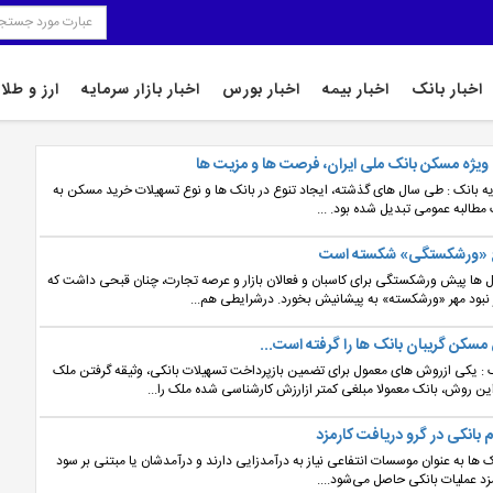
اخبار بانک
اخبار بیمه
اخبار بورس
اخبار بازار سرمایه
ارز و طلا
یژه مسکن بانک ملی ایران، فرصت ها و مزیت ها
یه بانک : طی سال های گذشته، ایجاد تنوع در بانک ها و نوع تسهیلات خرید مسکن به
مطالبه عمومی تبدیل شده بود. ...
 «ورشکستگی» شکسته است
ال ها پیش ورشکستگی برای کاسبان و فعالان بازار و عرصه تجارت، چنان قبحی داشت که
ود مهر «ورشکسته» به پیشانیش بخورد. درشرایطی هم...
سکن گریبان بانک ها را گرفته است...
ک : یکی ازروش های معمول برای تضمین بازپرداخت تسهیلات بانکی، وثیقه گرفتن ملک
ین روش، بانک معمولا مبلغی کمتر ازارزش کارشناسی شده ملک را...
 بانکی در گرو دریافت کارمزد
نک ها به عنوان موسسات انتفاعی نیاز به درآمدزایی دارند و درآمدشان یا مبتنی بر سود
مزد عملیات بانکی حاصل می‌شود....