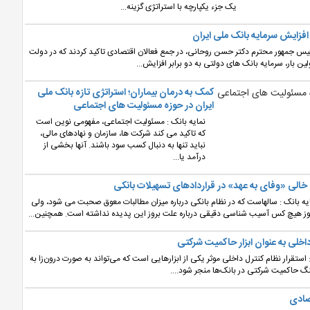
یک جزء یکپارچه با استراتژی گزینه...
افزایش سرمایه بانک ملی ایران
رئیس جمهور محترم دکتر حسن روحانی، در جمع فعالان اقتصادی تاکید کردند که در دولت
لین بار، سرمایه بانک های دولتی به دو برابر افزایش...
کمک به درمان بیماران؛ استراتژی تازه بانک ملی
ایران در حوزه مسئولیت های اجتماعی
نمایه بانک : مسئولیت اجتماعی، مفهومی نوین است
که تاکید می کند شرکت ها، سازمان و نهادهای مالی،
نباید تنها به دنبال کسب سود باشند. آنها بخشی از
درآمد یا...
خالی «وفای به عهد» در قراردادهای تسهیلات بانکی
یه بانک : سالهاست که در نظام بانکی درباره میزان مطالبات معوق صحبت می شود، ولی
ز هیچ کس آسیب شناسی دقیقی درباره علت بروز این پدیده نداشته است. همچنین...
اخلی به عنوان ابزار حاکمیت شرکتی
 استقرار نظام کنترل داخلی موثر یکی از ابزارهایی است که می‌تواند به صورت درون‌زا به
 حاکمیت شرکتی در بانک‌ها منجر شود....
صادی