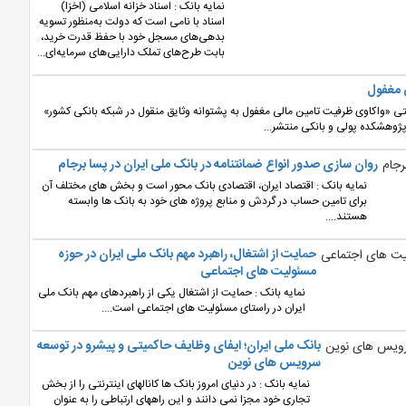
نمایه بانک : اسناد خزانه اسلامی (اخزا)
اسناد با نامی است که دولت به‌منظور تسویه
بدهی‌های مسجل خود با حفظ قدرت خرید،
بابت طرح‌های تملک دارایی‌های سرمایه‌ای...
 مغفول
ی «واکاوی ظرفیت تامین مالی مغفول به پشتوانه وثایق منقول در شبکه بانکی کشور»
ژوهشکده پولی و بانکی منتشر...
روان سازی صدور انواع ضمانتنامه در بانک ملی ایران در پسا برجام
نمایه بانک : اقتصاد ایران، اقتصادی بانک محور است و بخش های مختلف آن
برای تامین حساب در گردش و منابع پروژه های خود به بانک ها وابسته
هستند....
حمایت از اشتغال، راهبرد مهم بانک ملی ایران در حوزه
مسئولیت های اجتماعی
نمایه بانک : حمایت از اشتغال یکی از راهبردهای مهم بانک ملی
ایران در راستای مسئولیت های اجتماعی است....
بانک ملی ایران؛ ایفای وظایف حاکمیتی و پیشرو در توسعه
سرویس های نوین
نمایه بانک : در دنیای امروز بانک ها کانالهای اینترنتی را از بخش
تجاری خود مجزا نمی دانند و این راههای ارتباطی را به عنوان