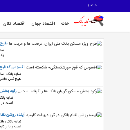
خانه
}
خانه
اقتصاد جهان
اقتصاد کلان
طرح و
نما
یک 
افسوس که قبح
نمایه بانک : س
هیچ کس حاضر نب
رکود بخش م
نمایه بان
است. در ا
آینده روشن نظام
نمایه بانک : با
است و یا از کار