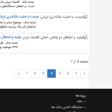
نمایه بانک : اقتصاد ایران ی
است. در انفعال دستگاه‌های م
حرمت یا حلیت بانکداری ایران
نمایه بانک : موضوع حرام یا حل
استقبال کم رنگ مردمبه بانکها
تولید و اشتغال 
نمایه بانک : اف
۱۳۹۶ خواهند بود....
صفحه 4 از 7
»
7
6
5
4
3
2
1
«
پیوندها
خانه
نمایشگاه آنلاین بانک ها