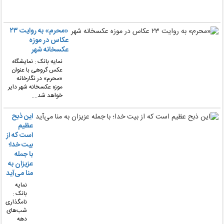
انجا
است.
«محرم» به روایت ۲۳
عکاس در موزه
عکسخانه شهر
نمایه بانک : نمایشگاه
عکس گروهی با عنوان
«محرم» در نگارخانه
موزه عکسخانه شهر دایر
خواهد شد....
این ذبح
عظیم
است که از
بیت خدا؛
با جمله
عزیزان به
منا می‌آید
نمایه
بانک :
نامگذاری
شب‌های
دهه