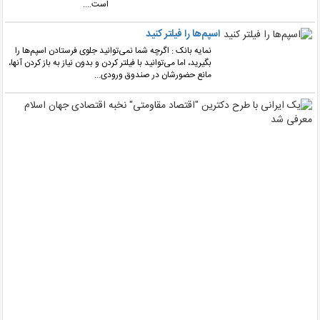
است....
اسپم‌ها را فیلتر کنید
نمایه بانک : اگرچه شما نمی‌توانید جلوی فرستادن اسپم‌ها را
بگیرید، اما می‌توانید با فیلتر کردن و بدون نیاز به باز کردن آنها،
مانع حضورشان در صندوق ورودی...
یک
ایرا
با
طرح
دکت
"اقت
مقا
نخبه
اقت
جها
اسلا
معر
شد
نم
با
: