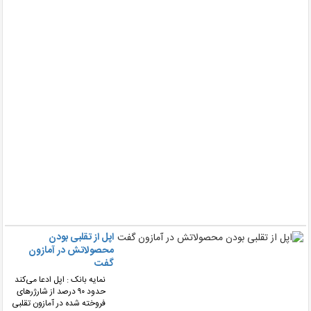
۳
در
از
ج
۱۰
سا
و
بی
هر
از
نک
و
۶۷
در
حد
یک
از
کر
اپل از تقلبی بودن
محصولاتش در آمازون
گفت
نمایه بانک : اپل ادعا می‌کند
حدود ۹۰ درصد از شارژرهای
فروخته شده در آمازون تقلبی