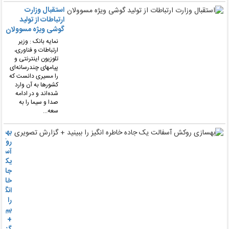
استقبال وزارت
ارتباطات از تولید
گوشی ویژه مسوولان
نمایه بانک : وزیر
ارتباطات و فناوری،
تلوزیون اینترنتی و
پیامهای چندرسانه‌ای
را مسیری دانست که
کشورها به آن وارد
شده‌اند و در ادامه
صدا و سیما را به
سعه...
بهساز
روکش
آسفال
یک
جاده
خاطره
انگیز
را
ببینید
+