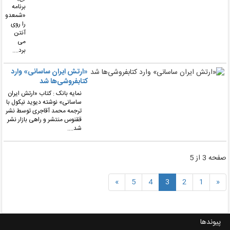
برنامه
«شمعدونی»
را روی
آنتن
می
برد....
«ارتش ایران ساسانی» وارد
کتابفروشی‌ها شد
نمایه بانک : کتاب «ارتش ایران
ساسانی» نوشته دیوید نیکول با
ترجمه محمد آقاجری توسط نشر
ققنوس منتشر و راهی بازار نشر
شد....
فحه 3 از 5
»
5
4
3
2
1
«
پیوندها