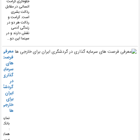
جلوه‌گری کرامت
انسانی در مقابل
رذالت بشری
است. کرامت و
رذالت هر دو در
زندگی آدمی
نقش دارند و در
سینما این دو...
معرفی
فرصت
های
سرمایه
گذاری
در
گردشگری
ایران
برای
خارجی
ها
نمایه
بانک
:
همایش
بین