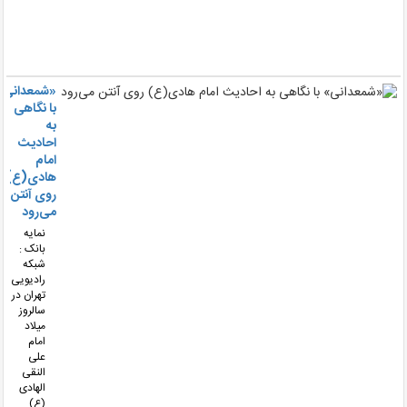
آث
بر
دو
ها
«شمعدانی»
با نگاهی
به
احادیث
امام
هادی(ع)
روی آنتن
می‌رود
نمایه
بانک :
شبکه
رادیویی
تهران در
سالروز
میلاد
امام
علی
النقی
الهادی
(ع)