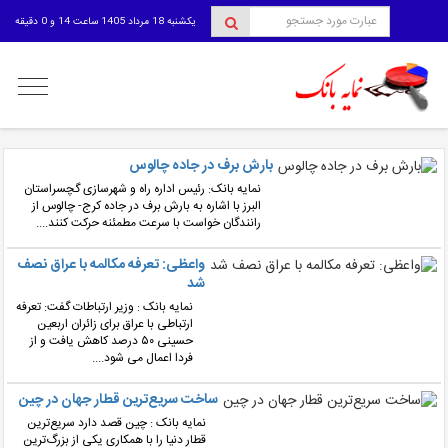
یکشنبه 18 مرداد 1405 ساعت 14 و 0 دقیقه
منوی
کاربری
بارش برف در جاده چالوس
نمایه بانک: رئیس اداره راه و شهرسازی گچسراستان
البرز با اشاره به بارش برف در جاده کرج- چالوس از
رانندگان خواست با سرعت مطمئنه حرکت کنند....
واعظی: تعرفه مکالمه با عراق نصف
شد
نمایه بانک : وزیر ارتباطات گفت: تعرفه
ارتباطی با عراق برای زائران اربعین
حسینی ۵۰ درصد کاهش یافت و از
فردا اعمال می شود....
ساخت سریع‌ترین قطار جهان در چین
نمایه بانک : چین قصد دارد سریع‌ترین
قطار دنیا را با همکاری یکی از بزرگ‌ترین