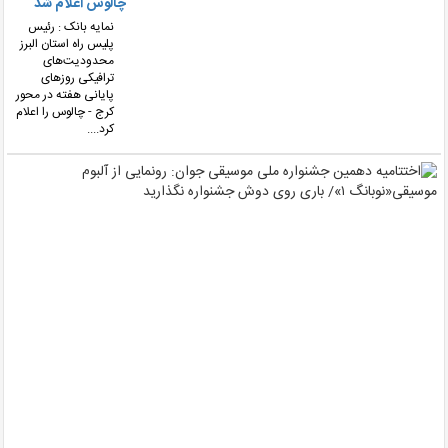
چالوس اعلام شد
نمایه بانک : رئیس
پلیس راه استان البرز
محدودیت‌های
ترافیکی روزهای
پایانی هفته در محور
کرج - چالوس را اعلام
کرد....
اختت
دهم
جشن
ملی
موس
جوا
رونم
از
آلبو
موس
۱»/
بار
روی
دو
جشن