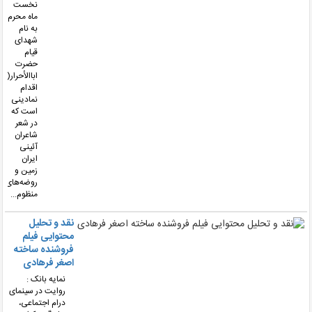
نخست
ماه محرم
به نام
شهدای
قیام
حضرت
اباالأحرار(ع)،
اقدام
نمادینی
است که
در شعر
شاعران
آئینی
ایران
زمین و
روضه‌های
منظوم...
نقد و تحلیل
محتوایی فیلم
فروشنده ساخته
اصغر فرهادی
نمایه بانک :
روایت در سینمای
درام اجتماعی،