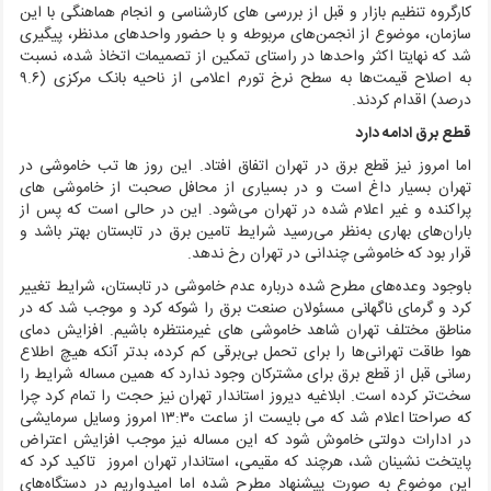
کارگروه تنظیم بازار و قبل از بررسی های کارشناسی و انجام هماهنگی با این
سازمان، موضوع از انجمن‌های مربوطه و با حضور واحدهای مدنظر، پیگیری
شد که نهایتا اکثر واحدها در راستای تمکین از تصمیمات اتخاذ شده، نسبت
به اصلاح قیمت‌ها به سطح نرخ تورم اعلامی از ناحیه بانک مرکزی (۹.۶
درصد) اقدام کردند.
قطع برق ادامه دارد
اما امروز نیز قطع برق در تهران اتفاق افتاد. این روز ها تب خاموشی در
تهران بسیار داغ است و در بسیاری از محافل صحبت از خاموشی های
پراکنده و غیر اعلام شده در تهران می‌شود. این در حالی است که پس از
باران‌های بهاری به‌نظر می‌رسید شرایط تامین برق در تابستان بهتر باشد و
قرار بود که خاموشی چندانی در تهران رخ ندهد.
باوجود وعده‌های مطرح شده درباره عدم خاموشی در تابستان، شرایط تغییر
کرد و گرمای ناگهانی مسئولان صنعت برق را شوکه کرد و موجب شد که در
مناطق مختلف تهران شاهد خاموشی های غیرمنتظره باشیم. افزایش دمای
هوا طاقت تهرانی‌ها را برای تحمل بی‌برقی کم کرده، بدتر آنکه هیچ اطلاع
رسانی قبل از قطع برق برای مشترکان وجود ندارد که همین مساله شرایط را
سخت‌تر کرده است. ابلاغیه دیروز استاندار تهران نیز حجت را تمام کرد چرا
که صراحتا اعلام شد که می بایست از ساعت ۱۳:۳۰ امروز وسایل سرمایشی
در ادارات دولتی خاموش شود که این مساله نیز موجب افزایش اعتراض
پایتخت نشینان شد، هرچند که مقیمی، استاندار تهران امروز تاکید کرد که
این موضوع به صورت پیشنهاد مطرح شده اما امیدواریم در دستگاه‌های