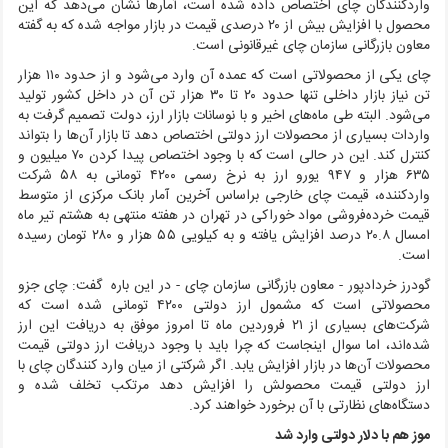
واردکنندگان چای اختصاص داده شده است، آمارها نشان می‌دهد که این
محصول با افزایش بیش از ۲۰ درصدی قیمت در بازار مواجه شده که به گفته
معاون بازرگانی سازمان چای غیرقانونی است.
چای یکی از محصولاتی است که عمده آن وارد می‌شود و از حدود ۱۱۰ هزار
تن نیاز بازار داخلی تنها حدود ۲۰ تا ۳۰ هزار تن آن در داخل کشور تولید
می‌شود. البته طی ماه‌های اخیر و با نوسانات بازار ارز، دولت تصمیم گرفت به
واردات بسیاری از محصولات ارز دولتی اختصاص دهد تا بازار آن‌ها را بتواند
کنترل کند. این در حالی است که با وجود اختصاص پیدا کردن ۷۰ میلیون و
۶۳۵ هزار و ۹۴۷ یورو ارز به نرخ رسمی ۴۲۰۰ تومانی به ۵۸ شرکت
واردکننده، قیمت چای خارجی براساس آخرین آمار بانک مرکزی از متوسط
قیمت خرده‌فروشی مواد خوراکی در تهران در هفته منتهی به هشتم تیر ماه
امسال ۲۰.۸ درصد افزایش یافته و به کیلویی ۵۵ هزار و ۲۸۰ تومان رسیده
است.
گودرز خردادپور - معاون بازرگانی سازمان چای - در این باره گفت: چای جزو
محصولاتی است که مشمول ارز دولتی ۴۲۰۰ تومانی شده است که
شرکت‌های بسیاری از ۲۱ فروردین ماه تا امروز موفق به دریافت این ارز
شده‌اند، اما سوال اینجاست که چرا باید با وجود دریافت ارز دولتی قیمت
محصولات آن‌ها در بازار افزایش یابد. اگر شرکتی از میان وارد کنندگان چای با
ارز دولتی قیمت محصولش را افزایش دهد مرتکب تخلف شده و
دستگاه‌های نظارتی با آن برخورد خواهند کرد.
موز هم با دلار دولتی وارد شد