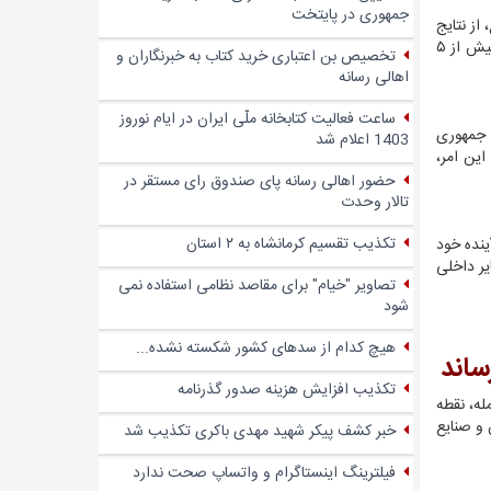
جمهوری در پایتخت
از نتایج
مثبت این همکاری‌ها بوده است. تاکنون بیش از ۳۰ میلیون تن کنسانتره و ۴۰۰ میلیون دلار صادرات به بازارهای بین‌المللی داشتیم. علاوه بر آن، بیش از ۵
تخصیص بن اعتباری خرید کتاب به خبرنگاران و
اهالی رسانه
ساعت فعالیت کتابخانه ملّی ایران در ایام نوروز
 جمهوری
1403 اعلام شد
جوان با میانگین سنی حدود ۳۰ تا 35 سال هستند. این امر،
حضور اهالی رسانه پای صندوق‌ رای مستقر در
تالار وحدت
تکذیب تقسیم کرمانشاه به ۲ استان
ینده خود
یر داخلی
تصاویر "خیام" برای مقاصد نظامی استفاده نمی
شود
هیچ کدام از سدهای کشور شکسته نشده...
ساند
تکذیب افزایش هزینه صدور گذرنامه
له، نقطه
 و صنایع
خبر کشف پیکر شهید مهدی باکری تکذیب شد
فیلترینگ اینستاگرام و واتساپ صحت ندارد