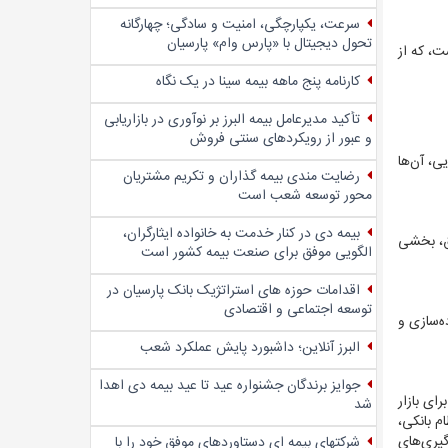
سرعت، یکپارچگی، امنیت و سادگی؛ چهار‌گانه
تحول دیجیتال با «پارس وام» پارسیان
ه بانک‌هاست، که از
کارنامه پنج ماهه بیمه سینا در یک نگاه
تأکید مدیرعامل بیمه البرز بر نوآوری در بازاریابی
و عبور از رویکردهای سنتی فروش
ی، آن‌ها
رضایت مندی بیمه گذاران و تکریم مشتریان
محور توسعه شعب است
بیمه دی در کنار خدمت به خانواده ایثارگران،
یق، بخشی
الگویی موفق برای صنعت بیمه کشور است
اقدامات حوزه های استراتژیک بانک پارسیان در
توسعه اجتماعی و اقتصادی
ه‌سازی و
البرز آنلاین؛ داشبورد پایش عملکرد شعب
جوایز برندگان جشنواره عید تا عید بیمه دی اهدا
ای بازار
شد
م بانکی،
یری‌های
شرکتهای بیمه ای دستاوردهای موفق خود را با