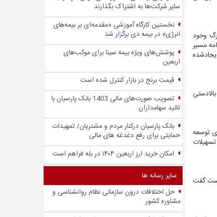
سایر شرکت‌ها به اشتراک بگذارند
نخستین کارگاه آموزشی «مقدمه‌ای بر بیمه‌های
انرژی» در بیمه دی برگزار شد
زرگ وجود
امه مسیر
پوشش‌های ویژه بیمه سینا برای موکب‌های
یجادشده
اربعین
قیمت برنج در بازار کنترل شده است
بالادستی
تصویب صورت‌های مالی 1403 بانک پارسیان با
تائید سهامداران
بانک پارسیان درکنار مردم و مشتریان/ تمهیدات
شته، ۷۹۱ هزار میلیارد تومان برای توسعه
حمایتی برای رفع دغدغه های مالی
های دانش‌بنیان تسهیلات
امکان خرید ارز اربعین ۱۴۰۴ در بله فراهم است
سایر رسانه ها
 است گفت
حل اختلافات درون سازمانی نظام روانشناسی و
مشاوره کشور