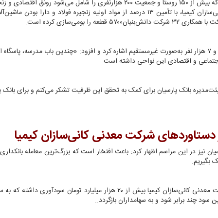
وی توضیح داد : حضور این شرکت در منطقه کم برخوردار خاف که بیش از ۱۵۰ روستا و جمعیت ۲۰۰ هزارنفری را شامل می‌شود رونق 
کسب‌وکارهای محلی را در پی داشت. شرکت صنایع معدنی کانی‌سازان کیمیا، با تأمین ۱۳ درصد از مواد اولیه زنجیره فولاد و دارا ب
را بومی‌سازی کرده است.
وی همچنین به ایجاد اشتغال برای ۲ هزار نفر به‌صورت مستقیم و ۷ هزار نفر به‌صورت غیرمستقیم اشاره کرد و افزود: «چندین باب مدرسه، پا
 اجتماعی و اقتصادی این نواحی داشته است.
ئت‌مدیره بانک پارسیان برای کمک به تحقق این ظرفیت تشکر می‌کنم و برای بانک پ
ز دستاوردهای شرکت معدنی کانی‌سازان کیمیا
ن نیز در این مراسم اظهار کرد: باعث افتخار است که بزرگ‌ترین معامله بانکدار
ک بگیریم
.
مدیرعامل شرکت سرمایه‌گذاری پارسیان افزود : تا به امروز شرکت معدنی کانی‌سازان کیمیا بیش از ۲۰ هزار میلیارد تومان سودآو
ن سود چند برابر شود و به سهامداران بازگردد..