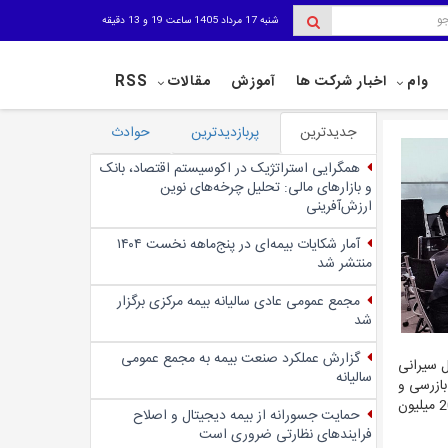
شنبه 17 مرداد 1405 ساعت 19 و 13 دقیقه
وام
اخبار شرکت ها
آموزش
مقالات
RSS
جدیدترین
پربازدیدترین
حوادث
همگرایی استراتژیک در اکوسیستم اقتصاد، بانک
و بازارهای مالی: تحلیل چرخه‌های نوین
ارزش‌آفرینی
آمار شکایات بیمه‌ای در پنج‌‌ماهه نخست ۱۴۰۴
منتشر شد
مجمع عمومی عادی سالیانه بیمه مرکزی برگزار
شد
گزارش عملکرد صنعت بیمه به مجمع عمومی
ل سیرانی
سالیانه
بازرسی و
نظارت انجام شد. به‌عنوان قدردانی از همراهی سپرده‌گذاران، جوایزی شامل یک جایزه 5 میلیارد ریالی، سه جایزه یک میلیارد ریالی و 10 جایزه 200 میلیون
حمایت جسورانه از بیمه دیجیتال و اصلاح
فرایندهای نظارتی ضروری است