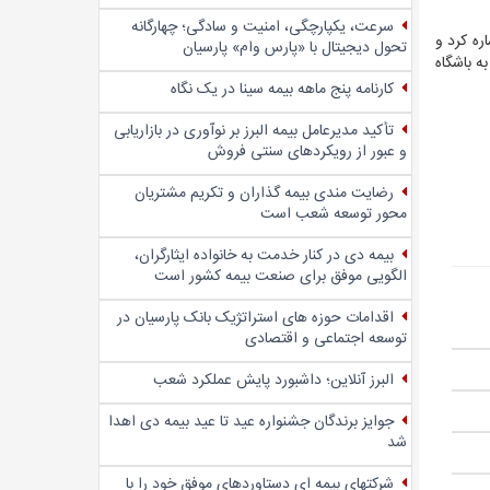
سرعت، یکپارچگی، امنیت و سادگی؛ چهار‌گانه
ره کرد و
تحول دیجیتال با «پارس وام» پارسیان
 افزودن شرکای تجاری به باشگاه
کارنامه پنج ماهه بیمه سینا در یک نگاه
تأکید مدیرعامل بیمه البرز بر نوآوری در بازاریابی
و عبور از رویکردهای سنتی فروش
رضایت مندی بیمه گذاران و تکریم مشتریان
محور توسعه شعب است
بیمه دی در کنار خدمت به خانواده ایثارگران،
الگویی موفق برای صنعت بیمه کشور است
اقدامات حوزه های استراتژیک بانک پارسیان در
توسعه اجتماعی و اقتصادی
البرز آنلاین؛ داشبورد پایش عملکرد شعب
جوایز برندگان جشنواره عید تا عید بیمه دی اهدا
شد
شرکتهای بیمه ای دستاوردهای موفق خود را با