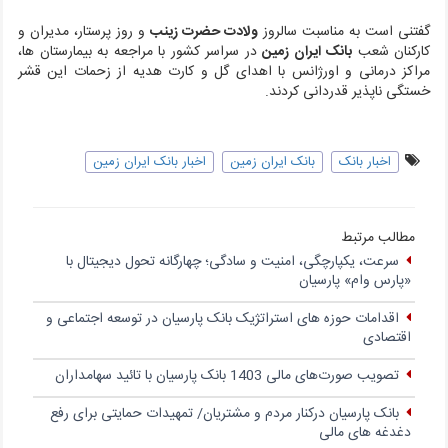
گفتنی است به مناسبت سالروز
ولادت حضرت زینب
و روز پرستار، مدیران و
کارکنان شعب
بانک ایران زمین
در سراسر کشور با مراجعه به بیمارستان ها،
مراکز درمانی و اورژانس با اهدای گل و کارت هدیه از زحمات این قشر
خستگی ناپذیر قدردانی کردند.
اخبار بانک
بانک ایران زمین
اخبار بانک ایران زمین
مطالب مرتبط
سرعت، یکپارچگی، امنیت و سادگی؛ چهار‌گانه تحول دیجیتال با
«پارس وام» پارسیان
اقدامات حوزه های استراتژیک بانک پارسیان در توسعه اجتماعی و
اقتصادی
تصویب صورت‌های مالی 1403 بانک پارسیان با تائید سهامداران
بانک پارسیان درکنار مردم و مشتریان/ تمهیدات حمایتی برای رفع
دغدغه های مالی