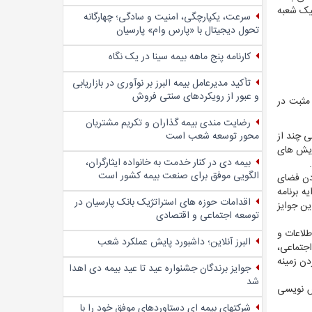
نیک شعبه
سرعت، یکپارچگی، امنیت و سادگی؛ چهار‌گانه
تحول دیجیتال با «پارس وام» پارسیان
کارنامه پنج ماهه بیمه سینا در یک نگاه
تأکید مدیرعامل بیمه البرز بر نوآوری در بازاریابی
و عبور از رویکردهای سنتی فروش
 مثبت در
رضایت مندی بیمه گذاران و تکریم مشتریان
محور توسعه شعب است
ی چند از
مایش های
بیمه دی در کنار خدمت به خانواده ایثارگران،
الگویی موفق برای صنعت بیمه کشور است
ردن فضای
ه برنامه
اقدامات حوزه های استراتژیک بانک پارسیان در
ن جوایز
توسعه اجتماعی و اقتصادی
طلاعات و
البرز آنلاین؛ داشبورد پایش عملکرد شعب
جتماعی،
ن زمینه
جوایز برندگان جشنواره عید تا عید بیمه دی اهدا
شد
ش نویسی
شرکتهای بیمه ای دستاوردهای موفق خود را با