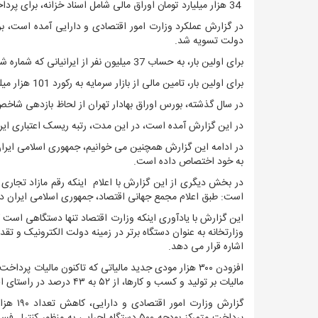
34 هزار میلیارد تومان اوراق مالی شامل اسناد خزانه، برای پرداخت مطالبات طلبکاران منتشر شد.
دولت تسویه شد.
برای اولین بار، به حساب 37 میلیون نفر از ایرانیانی که شماره شبای خود را در سامانه سهام عدالت ثبت کرده بودند، سود سهام واریز شد.
برای اولین بار، تامین مالی از بازار سرمایه به رکورد 101 هزار میلیارد تومان در سال رسید.
در سال گذشته، بورس اوراق بهادار تهران از لحاظ بازدهی شاخص در 2017 در منطقه غرب آسیا، جزو سه بورس برتر م
در این گزارش آمده است، در این مدت، رتبه ریسک اعتباری ایران از 6 به 5 ارتقاء یافت که منجر به کاهش 10 درصدی هزینه تامین مالی بین
به خود اختصاص داده است.
است: طبق اعلام مجمع جهانی اقتصاد، جمهوری اسلامی ایران در سال ۲۰۱۷، در شاخص رقابت پذیری از رتبه ۷۶ به ۶۹ ارتقاء
وزارتخانه به عنوان دستگاه برتر در زمینه دولت الکترونیک و تق
اشاره قرار می دهد.
افزودن ۳۰۰ هزار مودی جدید مالیاتی که تاکنون مالیات
مالیات بر تولید و کسب و کارها، از ۵۲ به ۴۳ درصد در راستای افزایش عدالت مالیاتی از جمله دیگر موارد مورد اشاره در این گزارش است.
گزارش 