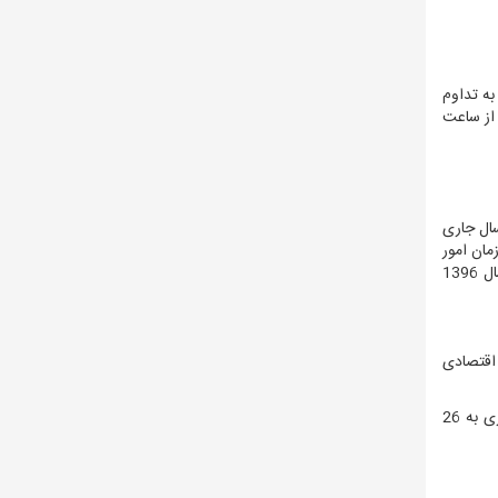
به تداوم
هارشنبه از ساعت
ر ماه سال جاری
ه، سازمان امور
سهم بخش خصوصی واقعی از واگذاری ها در حوزه خصوصی سازی سال 1396
اقتصادی
وابستگی به منابع نفتی از متوسط 35 درصد در سال های 1392 تا 1395، به رقم 29 درصد در سال گذشته کاهش یافته و این رقم در سال جاری به 26