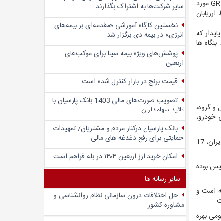
بر این اساس فعالیت بنگاه ها در سه محور عملکرد اجتماعی، عملکرد اقتصادی و عملکرد زیست محیطی و بر اساس استاندارد جهانی گزارش دهی GRI مورد
سایر شرکت‌ها به اشتراک بگذارند
رزیابان
نخستین کارگاه آموزشی «مقدمه‌ای بر بیمه‌های
ایدار که
انرژی» در بیمه دی برگزار شد
نگاه ها
پوشش‌های ویژه بیمه سینا برای موکب‌های
اربعین
قیمت برنج در بازار کنترل شده است
تصویب صورت‌های مالی 1403 بانک پارسیان با
 و گروه،
تائید سهامداران
ی خودرو،
بانک پارسیان درکنار مردم و مشتریان/ تمهیدات
حمایتی برای رفع دغدغه های مالی
این پیام رسان برای نخستین بار زمینه انجام خدمات بانکی بر بستر شبکه های مجازی در کشور را فراهم کرده است و اکنون علاوه بر بانک ملی ایران، 17
امکان خرید ارز اربعین ۱۴۰۴ در بله فراهم است
حال ارائه سرویس بوده
سایر رسانه ها
ته است و
حل اختلافات درون سازمانی نظام روانشناسی و
مشاوره کشور
ومی بهره