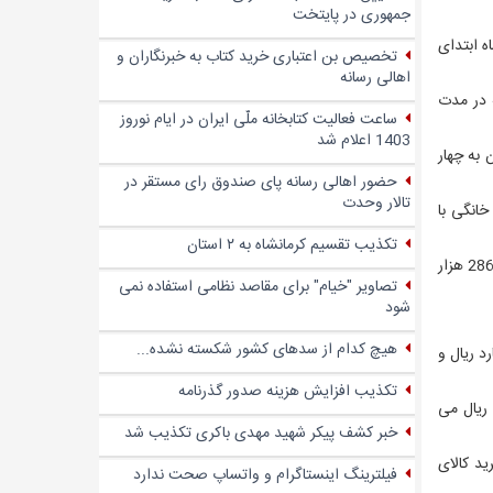
جمهوری در پایتخت
 ابتدای
تخصیص بن اعتباری خرید کتاب به خبرنگاران و
اهالی رسانه
 در مدت
ساعت فعالیت کتابخانه ملّی ایران در ایام نوروز
1403 اعلام شد
ن به چهار
حضور اهالی رسانه پای صندوق‌ رای مستقر در
تالار وحدت
لی و مشاغل خانگی با
تکذیب تقسیم کرمانشاه به ۲ استان
بخش بازرگانی نیز 27 هزار و 42 فقره تسهیلات به ارزش 14 هزار و 309 میلیارد ریال در حمایت از کسب و کار و رونق بازار و بخش بخش خدمات 286 هزار
تصاویر "خیام" برای مقاصد نظامی استفاده نمی
شود
هیچ کدام از سدهای کشور شکسته نشده...
زهای اساسی خانوار در قالب فروش اقساطی، جعاله و مرابحه به ارزش 38 هزار و 314 میلیارد ریال و
تکذیب افزایش هزینه صدور گذرنامه
و اشتغال نیز طی این مدت به 13 هزار و 865 فقره به ارزش 511 میلیارد ریال می
خبر کشف پیکر شهید مهدی باکری تکذیب شد
هیلات فروش اقساطی خرید کالای
فیلترینگ اینستاگرام و واتساپ صحت ندارد