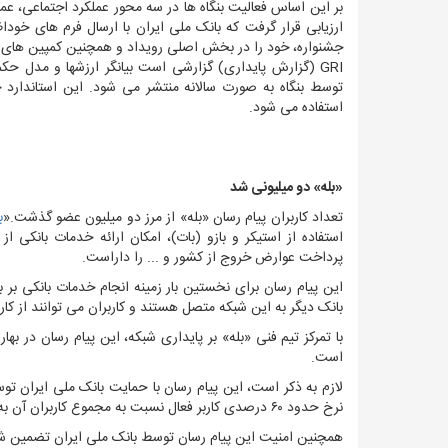
ارزیابی قرار گرفت که بانک ملی ایران با ارسال فرم های خو
جشنواره، خود را در بخش اصلی رویداد و همچنین کمپین های م
GRI (گزارش پایداری) گزارشی است بیانگر ارزش‏ها و مدل حک
توسط بنگاه به صورت سالانه منتشر می شود. این استاندار
استفاده می شود.
«بله» دو میلیونی شد
تعداد کاربران پیام رسان «بله» از مرز دو میلیون عضو گذشت.
«
ب
استفاده از استیکر و بازو (بات)، امکان ارائه خدمات بانکی 
پرداخت عوارض خروج از کشور و ... را داراست.
بانک دیگر به این شبکه متصل هستند و کاربران می توانند از کارت
است.
لازم به ذکر است، این پیام رسان با حمایت بانک ملی ایران توس
نرخ حدود ۶۰ درصدی کاربر فعال نسبت به مجموع کاربران آن به ثبت رسید که این آمارها بیانگر پویایی پلتفرم بله و موفقیت در حفظ کاربرانش است.
همچنین امنیت این پیام رسان توسط بانک ملی ایران تضمین شده