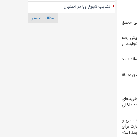
تکذیب شیوع وبا در اصفهان
مطالب بیشتر
قعی محقق
پیش رفته
جارت، از
انه ستاد
به گفته شفیعی، در بخش خریدهای عمده بانک طی سال گذشته از 18 فقره مناقصه عمومی به ارزش1533 میلیارد ریال که در مرکز انجام شده ، بالغ بر 86
 خریدهای
ده داخلی
اسایی و
رت برای
عد اعلام