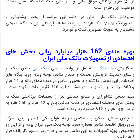
از 21 هزار تراکنش موفق مالی و غیر مالی ثبت شده که نشان دهنده
موفقیت این طرح است.
مدیرعامل بانک ملی ایران در ادامه این مراسم از بخش پشتیبانی و
مانیتورینگ
VTM
بانک بازدید و توسط سامانه ارتباطی این دستگاه با برخی
مشتریان به صورت تصویری گفت و گو کرد.
بهره مندی 162 هزار میلیارد ریالی بخش های
اقتصادی از تسهیلات بانک ملی ایران
به گزارش
نمایه بانک
، به نقل از روابط عمومی
بانک ملی
، این بانک در
راستای حمایت از بخش صنعت و معدن کشور، توجه ویژه ای به بنگاه های
اقتصادی این بخش داشته و بر همین اساس در مدت مذکور بالغ بر 21 هزار
و 688 میلیارد ریال تسهیلات در شش هزار و 310 فقره پرداخت کرده است.
سهم بخش کشاورزی و صنایع تبدیلی نیز از تسهیلات پرداختی بانک به
بخش های مختلف اقتصادی در مدت مذکور، بالغ بر 12 هزار و 250 فقره به
ارزش چهار هزار و 812 میلیارد ریال بوده است.
همچنین بخش مسکن و ساختمان نیز به عنوان یکی از مهم ترین محرکه
های رونق اقتصاد کشور همواره مورد توجه بانک ملی ایران بوده و از این رو
تخصیص ویژه تسهیلات به این بخش در سال جاری در دستور کار بانک قرار
گرفته است.