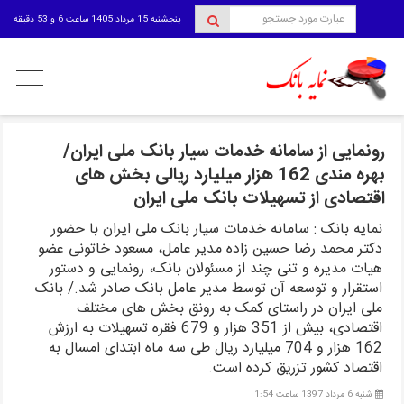
پنجشنبه 15 مرداد 1405 ساعت 6 و 53 دقیقه
منوی
کاربری
رونمایی از سامانه خدمات سیار بانک ملی ایران/
بهره مندی 162 هزار میلیارد ریالی بخش های
اقتصادی از تسهیلات بانک ملی ایران
نمایه بانک : سامانه خدمات سیار بانک ملی ایران با حضور
دکتر محمد رضا حسین زاده مدیر عامل، مسعود خاتونی عضو
هیات مدیره و تنی چند از مسئولان بانک، رونمایی و دستور
استقرار و توسعه آن توسط مدیر عامل بانک صادر شد./ بانک
ملی ایران در راستای کمک به رونق بخش های مختلف
اقتصادی، بیش از 351 هزار و 679 فقره تسهیلات به ارزش
162 هزار و 704 میلیارد ریال طی سه ماه ابتدای امسال به
اقتصاد کشور تزریق کرده است.
شنبه 6 مرداد 1397 ساعت 1:54