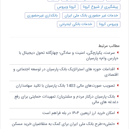
پیشگیری از شیوع کرونا
کرونا ویروس
خدمات غیر حضوری بانک ملی ایران
بانکداری غیرحضوری
ویروس کرونا
خدمات بانکی اینترنتی
مطالب مرتبط
سرعت، یکپارچگی، امنیت و سادگی؛ چهار‌گانه تحول دیجیتال با
«پارس وام» پارسیان
اقدامات حوزه های استراتژیک بانک پارسیان در توسعه اجتماعی و
اقتصادی
تصویب صورت‌های مالی 1403 بانک پارسیان با تائید سهامداران
بانک پارسیان درکنار مردم و مشتریان/ تمهیدات حمایتی برای رفع
دغدغه های مالی
امکان خرید ارز اربعین ۱۴۰۴ در بله فراهم است
«تملی»؛طرح بانک ملی ایران برای کمک به متقاضیان خرید مسکن