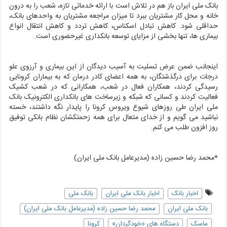
بانک ملی ایران باز هم در تلاش است با ارائه خدماتی تازه، شعب را به درون
خانه و محل کار مشتریان ببرد تا میزان مراجعه مشتریان به واحدهای بانک،
حداقلی شود. کاهش تبادل اسکناس، کاهش تردد و کاهش انتقال انواع
بیماری ها، تنها بخشی از مزایای توسعه بانکداری غیرحضوری است.
اینجانب ضمن عرض تسلیت به آسیب دیدگان از این بیماری و آرزوی علو
درجات برای درگذشتگان، به همه اعضای کادر درمان که به بیماران کرونایی
رسیدگی کردند، همکاران فعال در شعب، همکارانی که در شعب کشیک
فعالیت کردند و کسانی که شبکه و زیرساخت های بانکداری الکترونیک بانک
ملی ایران طی روزهای شیوع ویروس کرونا را پایدار نگه داشتند، خسته
نباشید می گویم و از خدای متعال برای همه زحمتکشان نظام بانکی توفیق
روز افزون طلب می کنم.
*محمد رضا حسین زاده (مدیرعامل بانک ملی ایران)
اخبار بانک
اخبار بانک ملی ایران
بانک ملی
بانک ملی ایران
محمد رضا حسین زاده (مدیرعامل بانک ملی ایران)
ماسک
دستگاه های «خودگردان»
کرونا