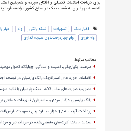
برای دریافت اطلاعات تکمیلی و افتتاح سپرده و همچنین استف
الحسنه مهر ایران
به شعب بانک در سطح کشور مراجعه فرمایید.
اخبار بانک
تسهیلات
شبکه بانکی
وام
اخبار ب
وام فوری
وام چهاردرصدبدون سپرده گذاری
مطالب مرتبط
سرعت، یکپارچگی، امنیت و سادگی؛ چهار‌گانه تحول دیجیتال
اقدامات حوزه های استراتژیک بانک پارسیان در توسعه اج
تصویب صورت‌های مالی 1403 بانک پارسیان با تائید سهامداران
بانک پارسیان درکنار مردم و مشتریان/ تمهیدات حمایتی ب
پرداخت قریب به 17 هزار میلیارد ریال تسهیلات قرض‌الحسنه
تمدید ۶ ماهه کارت‌های منقضی‌شده در خرداد، تیر و مرداد ۱۴۰۴