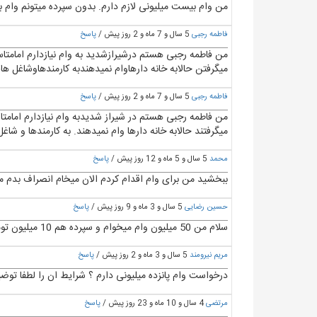
من وام بیست میلیونی لازم دارم. بدون سپرده میتونم وام
فاطمه رجبی
5 سال و 7 ماه و 2 روز پیش /
پاسخ
من فاطمه رجبی هستم درشیرازشدید به وام نیازدارم امامتا
میگرفتن حالابه خانه دارهاوام نمیدهندبه کارمندهاوشاغل
فاطمه رجبی
5 سال و 7 ماه و 2 روز پیش /
پاسخ
من فاطمه رجبی هستم در شیراز شدیدبه وام نیازدارم امامت
میگرفتند حالابه خانه دارها وام نمیدهند. به کارمندها و
محمد
5 سال و 5 ماه و 12 روز پیش /
پاسخ
ببخشید من برای وام اقدام کردم الان میخام انصراف بدم 
حسین رضایی
5 سال و 3 ماه و 9 روز پیش /
پاسخ
سلام من 50 میلیون وام میخوام و سپرده هم 10 میلیون تومن میتونم بزارم . چه کار باید انجام بدم؟ آیا میدن بهم و اینک اقساط چند میشه؟
مریم نیرومند
5 سال و 3 ماه و 2 روز پیش /
پاسخ
درخواست وام پانزده میلیونی دارم ؟ شرایط ان را لطفا توض
مرتضی
4 سال و 10 ماه و 23 روز پیش /
پاسخ