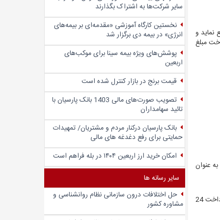
سایر شرکت‌ها به اشتراک بگذارند
نخستین کارگاه آموزشی «مقدمه‌ای بر بیمه‌های
 تودیع نماید و
انرژی» در بیمه دی برگزار شد
اخت مبلغ
پوشش‌های ویژه بیمه سینا برای موکب‌های
اربعین
قیمت برنج در بازار کنترل شده است
تصویب صورت‌های مالی 1403 بانک پارسیان با
تائید سهامداران
بانک پارسیان درکنار مردم و مشتریان/ تمهیدات
حمایتی برای رفع دغدغه های مالی
امکان خرید ارز اربعین ۱۴۰۴ در بله فراهم است
 به عنوان
سایر رسانه ها
حل اختلافات درون سازمانی نظام روانشناسی و
وام درخواستی 15 میلیون تومان ،مبلغ آورده مشتری 7.5 میلیون تومان می باشد و بانک مبلغ 15 میلیون تومان تسهیلات قرض الحسنه با باز پرداخت 24
مشاوره کشور