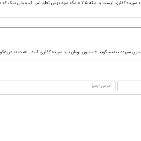
اگه قراره ۷.۵ بدم دست بانک و ۱۵ ملیون بگیرم بعد این مگه سپرده گذاری نیست و اینکه ۷.۵ م مگه سود بهش تعلق نمی گیره ولی بان
اید سپرده گذاری کنید . لعنت به دروغگو .