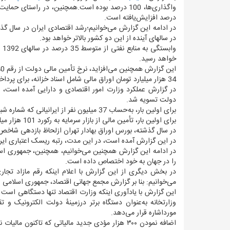
درصد افزایش‌یافته است.
در ادامه این گزارش می‌خوانیم؛رشد اقتصادی ایران در سال گذش
در سالهای آینده از این دو کشور بالاتر خواهد بود.
خواهد رسید.
این گزارش همچنین می‌افزاید، نرخ تأمین مالی دولت از رقم 40 درصد (اوراق سخاب)، به 18 درصد رسیده است.
34 هزار میلیارد تومان اوراق مالی شامل اسناد خزانه، برای پرداخت مطالبات طلبکاران منتشر شد.
دولت تسویه شد.
برای اولین بار، به‌حساب 37 میلیون نفر از ایرانیانی که شماره شبای خود را در سامانه سهام عدالت ثبت کرده بودند، سود سهام واریز شد.
برای اولین بار، تأمین مالی از بازار سرمایه به رکورد 101 هزار میلیارد تومان در سال رسید.
در سال گذشته، بورس اوراق بهادار تهران ازلحاظ بازدهی شاخص در 2017 در منطقه غرب آسیا، جزو سه بورس برتر من
در این گزارش آمده است، در این مدت، رتبه ریسک اعتباری ایران از 6 به 5 ارتقاء یافت که منجر به کاهش 10 درصدی هزینه تأمین مالی بین
را در جهان به خود اختصاص داده است.
می‌خوانیم: بنا بر گزارش مجمع جهانی اقتصاد، جمهوری اسلامی ایران در سال ۲۰۱۷، در شاخص رقابت‌پذیری از رتبه ۷۶ 
وزارتخانه به‌عنوان دستگاه برتر درزمینهٔ دولت الکترونیک و
مورداشاره قرار می‌دهد.
اضافه نمودن ۳۰۰ هزار مؤدی جدید مالیاتی که تاکنو