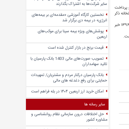
سایر شرکت‌ها به اشتراک بگذارند
صاد و پرداخت
تخانه ذکر
نخستین کارگاه آموزشی «مقدمه‌ای بر بیمه‌های
انرژی» در بیمه دی برگزار شد
این گزارش در ادامه، همچنین از افزایش مجموع تأمین مالی خارجی کشور از ۲.۶۴ میلیارد دلار در سال ۱۳۹۵ به ۳۲.۲ میلیارد دلار در سال ۱۳۹۶ خبر
پوشش‌های ویژه بیمه سینا برای موکب‌های
ست.
اربعین
قیمت برنج در بازار کنترل شده است
تصویب صورت‌های مالی 1403 بانک پارسیان با
تائید سهامداران
بانک پارسیان درکنار مردم و مشتریان/ تمهیدات
حمایتی برای رفع دغدغه های مالی
امکان خرید ارز اربعین ۱۴۰۴ در بله فراهم است
سایر رسانه ها
حل اختلافات درون سازمانی نظام روانشناسی و
مشاوره کشور