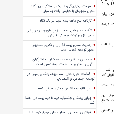
واگذاری‌ها، 100 درصد بوده است.همچنین، در راستای حمایت از تولید و کاهش مالیات بر تولید، سهم مالیات بر مصرف از 43 درصد در سال 1392 به 54
سرعت، یکپارچگی، امنیت و سادگی؛ چهار‌گانه
تحول دیجیتال با «پارس وام» پارسیان
دی ایران
کارنامه پنج ماهه بیمه سینا در یک نگاه
وابستگی به منابع نفتی از متوسط 35 درصد در سالهای 1392 تا 1395، به رقم 29 درصد در سال گذشته کاهش‌یافته و این رقم در سالجاری به 26 درصد
تأکید مدیرعامل بیمه البرز بر نوآوری در بازاریابی
و عبور از رویکردهای سنتی فروش
از طریق تهاتر با طلب
رضایت مندی بیمه گذاران و تکریم مشتریان
محور توسعه شعب است
بیمه دی در کنار خدمت به خانواده ایثارگران،
الگویی موفق برای صنعت بیمه کشور است
اقدامات حوزه های استراتژیک بانک پارسیان در
مبارزه با قاچاق کالا
توسعه اجتماعی و اقتصادی
میلیارد و ۲۵۸ میلیون دلار فراتر رفته است،
البرز آنلاین؛ داشبورد پایش عملکرد شعب
ه است، معرفی این
جوایز برندگان جشنواره عید تا عید بیمه دی اهدا
رت متبوع
شد
تی و کاهش
شرکتهای بیمه ای دستاوردهای موفق خود را با