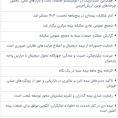
همگرایی استراتژیک در اکوسیستم اقتصاد، بانک و بازارهای مالی: تحلیل
چرخه‌های نوین ارزش‌آفرینی
آمار شکایات بیمه‌ای در پنج‌‌ماهه نخست ۱۴۰۴ منتشر شد
مجمع عمومی عادی سالیانه بیمه مرکزی برگزار شد
گزارش عملکرد صنعت بیمه به مجمع عمومی سالیانه
حمایت جسورانه از بیمه دیجیتال و اصلاح فرایندهای نظارتی ضروری است
سرعت، یکپارچگی، امنیت و سادگی؛ چهار‌گانه تحول دیجیتال با «پارس وام»
پارسیان
کارنامه پنج ماهه بیمه سینا در یک نگاه
تأکید مدیرعامل بیمه البرز بر نوآوری در بازاریابی و عبور از رویکردهای سنتی
فروش
رضایت مندی بیمه گذاران و تکریم مشتریان محور توسعه شعب است
بیمه دی در کنار خدمت به خانواده ایثارگران، الگویی موفق برای صنعت بیمه
کشور است