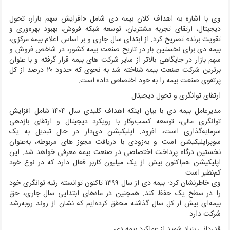
وی با اشاره به اهداف کلان بیمه دی شامل «افزایش سهم بازار، تحول
دیجیتال، ارتقای تجربه مشتریان، توسعه شبکه فروش، بهبود بهره‌وری و
تقویت برند» تصریح کرد: از ابتدای سال جاری و بر اساس اعلام بیمه مرکزی،
بیمه دی برای نخستین بار در تاریخ صنعت بیمه کشور، در شاخص فروش و
سهم بازار در جایگاهی بالاتر از سایر شرکت های بیمه قرار گرفته و با عنوان
برترین شرکت صنعت بیمه شناخته شد به نحوی که حدود ۲۰ درصد از کل
پرتفوی صنعت بیمه را به خود اختصاص داده است.
ارتقای توانگری و تحول دیجیتال
مدیرعامل بیمه دی با بیان اینکه اهداف کلیدی سال ۱۴۰۴ شامل افزایش
توانگری مالی، توسعه کسب‌وکار با رویکرد دیجیتال و ارتقای بازدهی
سرمایه‌گذاری است، افزود: اپلیکیشن دی‌دار در حال تبدیل به یک
سوپراپلیکیشن است و به‌زودی با دریافت مجوز های مربوطه، به‌عنوان
نخستین درگاه پرداخت اختصاصی در صنعت بیمه معرفی خواهد شد. این
اپلیکیشن هم‌اکنون بیش از یک میلیون کاربر فعال دارد که در نوع خود
کم‌نظیر است.
وی خاطرنشان کرد: بیمه دی از سال ۱۳۹۹ تاکنون توانسته رتبه توانگری خود
را در سطح یک حفظ کند. همچنین در ماه‌های ابتدایی سال جاری، حق
بیمه‌ای بیش از کل سال گذشته محقق کرده‌ایم که نشان از روند روبه‌رشد
شرکت دارد.
قدردانی بنیاد شهید از عملکرد بیمه دی