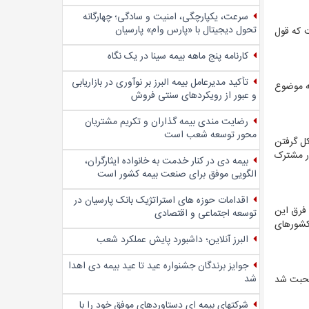
سرعت، یکپارچگی، امنیت و سادگی؛ چهار‌گانه
تحول دیجیتال با «پارس وام» پارسیان
 که قول
کارنامه پنج ماهه بیمه سینا در یک نگاه
تأکید مدیرعامل بیمه البرز بر نوآوری در بازاریابی
یه موضوع
و عبور از رویکردهای سنتی فروش
رضایت مندی بیمه گذاران و تکریم مشتریان
محور توسعه شعب است
لی‌ها در حال شکل گرفتن
ه طور مشترک
بیمه دی در کنار خدمت به خانواده ایثارگران،
الگویی موفق برای صنعت بیمه کشور است
اقدامات حوزه های استراتژیک بانک پارسیان در
 فرق این
توسعه اجتماعی و اقتصادی
 کشورهای
البرز آنلاین؛ داشبورد پایش عملکرد شعب
جوایز برندگان جشنواره عید تا عید بیمه دی اهدا
شد
 صحبت شد
شرکتهای بیمه ای دستاوردهای موفق خود را با