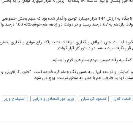
خصوصی سازی واقعی را با تمام قدرت پیش بردیم به طوری که طی یکسال و نیم گذشته 69 بنگاه به ارزش 3 هزار م
وزیر اقتصاد تاکید کرد: بد نیست بدانید طی 14 سال گذشته 886 بنگاه به ارزش 144 هزار میلیارد تومان واگذار شده بود که سهم ب
کل واگذاری های پیش از این تنها 18 درصد بود، این عدد در دولت یازدهم ب
 گروه فعالیت های غیرقابل واگذاری موافقت نشد، بلکه رفع موانع واگذاری بخش 
ار نگرفته بودند هم در دستور کار قرار گرفت.
کمک به رفاه عمومی مردم بسترهای لازم را بسازم.
 و آسایش و توسعه ایران به همین تک جمله گره خورده است: "جلوی کارآفرینی 
ی رسند، تهدید خارجی هم با عمل به منطق درست پوچ می شود.
 اقتصاد کلان
مسعود کرباسیان
​وزیر امور اقتصادی و دارایی
استیضاح وزیر