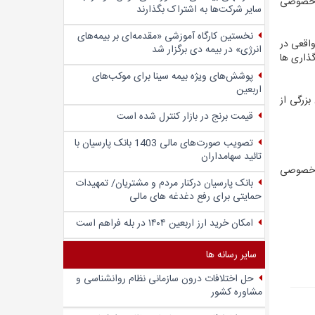
یلیارد تومان را به بخش خصوصی
سایر شرکت‌ها به اشتراک بگذارند
نخستین کارگاه آموزشی «مقدمه‌ای بر بیمه‌های
خش خصوصی واقعی در
انرژی» در بیمه دی برگزار شد
ه 67 درصد رسید و در دولت دوازدهم هم خوشبختانه 100 درصد واگذاری ها
پوشش‌های ویژه بیمه سینا برای موکب‌های
اربعین
بزرگی از
قیمت برنج در بازار کنترل شده است
تصویب صورت‌های مالی 1403 بانک پارسیان با
تائید سهامداران
و خصوصی
بانک پارسیان درکنار مردم و مشتریان/ تمهیدات
حمایتی برای رفع دغدغه های مالی
امکان خرید ارز اربعین ۱۴۰۴ در بله فراهم است
سایر رسانه ها
حل اختلافات درون سازمانی نظام روانشناسی و
مشاوره کشور