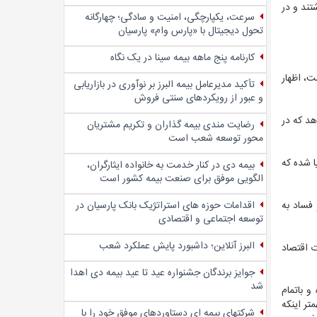
تند و در
سرعت، یکپارچگی، امنیت و سادگی؛ چهار‌گانه
تحول دیجیتال با «پارس وام» پارسیان
کارنامه پنج ماهه بیمه سینا در یک نگاه
ت، اظهار
تأکید مدیرعامل بیمه البرز بر نوآوری در بازاریابی
و عبور از رویکردهای سنتی فروش
هد که در
رضایت مندی بیمه گذاران و تکریم مشتریان
محور توسعه شعب است
ا شده که
بیمه دی در کنار خدمت به خانواده ایثارگران،
الگویی موفق برای صنعت بیمه کشور است
اقدامات حوزه های استراتژیک بانک پارسیان در
فساد به
توسعه اجتماعی و اقتصادی
البرز آنلاین؛ داشبورد پایش عملکرد شعب
ت اقتصاد
جوایز برندگان جشنواره عید تا عید بیمه دی اهدا
شد
اه و باتمام
ه مهمتر اینکه
شرکتهای بیمه ای دستاوردهای موفق خود را با