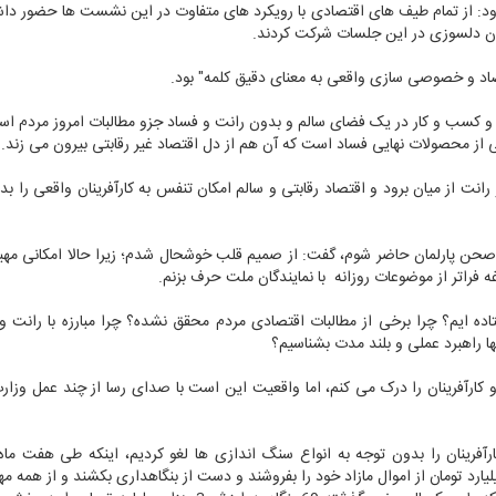
افزود: از تمام طیف های اقتصادی با رویکرد های متفاوت در این نشست ها حضور داش
ظران دلسوزی در این جلسات شرکت کردند.
تصاد و خصوصی سازی واقعی به معنای دقیق کلمه" بود.
یت و کسب و کار در یک فضای سالم و بدون رانت و فساد جزو مطالبات امروز مردم اس
 از محصولات نهایی فساد است که آن هم از دل اقتصاد غیر رقابتی بیرون می زند.
 از میان برود و اقتصاد رقابتی و سالم امکان تنفس به کارآفرینان واقعی را بد
در صحن پارلمان حاضر شوم، گفت: از صمیم قلب خوشحال شدم؛ زیرا حالا امکانی مهی
فراتر از موضوعات روزانه با نمایندگان ملت حرف بزنم.
 ایم؟ چرا برخی از مطالبات اقتصادی مردم محقق نشده؟ چرا مبارزه با رانت و 
ا راهبرد عملی و بلند مدت بشناسیم؟
و کارآفرینان را درک می کنم، اما واقعیت این است با صدای رسا از چند عمل وزار
طی یکسال بیش از 500 مجوز مزاحم کارآفرینان را بدون توجه به انواع سنگ اندازی ها لغو کردیم، اینکه طی هفت م
که صورت گرفت، بانک ها را وادار کردیم 6 هزار میلیارد تومان از اموال مازاد خود را بفروشند و دست از بنگاهداری بکشند و از هم