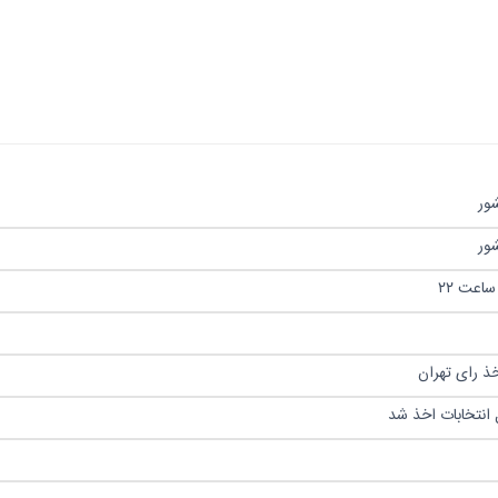
ور
ور