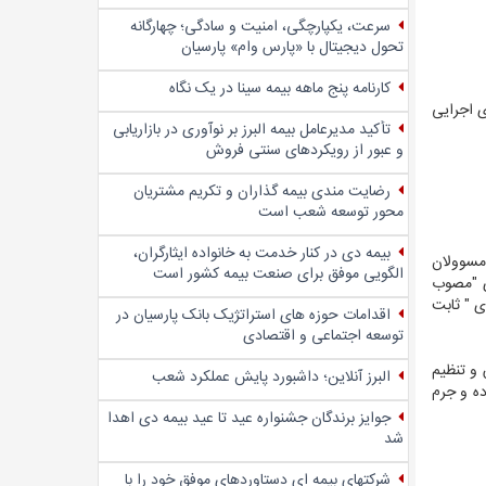
سرعت، یکپارچگی، امنیت و سادگی؛ چهار‌گانه
تحول دیجیتال با «پارس وام» پارسیان
کارنامه پنج ماهه بیمه سینا در یک نگاه
ت های اجرایی
تأکید مدیرعامل بیمه البرز بر نوآوری در بازاریابی
و عبور از رویکردهای سنتی فروش
رضایت مندی بیمه گذاران و تکریم مشتریان
محور توسعه شعب است
بیمه دی در کنار خدمت به خانواده ایثارگران،
مسوولان
الگویی موفق برای صنعت بیمه کشور است
ی "مصوب
 رای " ثابت
اقدامات حوزه های استراتژیک بانک پارسیان در
توسعه اجتماعی و اقتصادی
 و تنظیم
البرز آنلاین؛ داشبورد پایش عملکرد شعب
ه و جرم
جوایز برندگان جشنواره عید تا عید بیمه دی اهدا
شد
شرکتهای بیمه ای دستاوردهای موفق خود را با