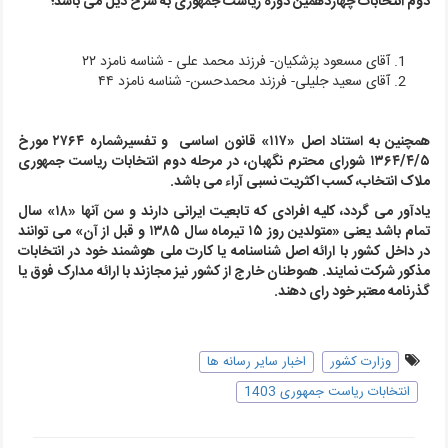
دوم انتخابات چهاردهمین دوره ریاست جمهوری به شرح ذیل می باشد؛
آقای مسعود پزشکیان- فرزند محمد علی -
شناسه نامزد ۲۲
آقای سعید جلیلی- فرزند محمدحسن-
شناسه نامزد ۴۴
همچنین به استناد اصل «۱۱۷
»
قانون اساسی
و تفسیرشماره ۲۷۶۴ مورخ
۱۳۶۴/۴/۵ شورای محترم نگهبان، در مرحله دوم انتخابات ریاست جمهوری
ملاک انتخاب، کسب اکثریت نسبی آراء می باشد.
یادآور می گردد، کلیه افرادی که تابعیت ایرانی دارند و سن آنها «۱۸» سال
تمام باشد یعنی «متولدین روز ۱۵ تیرماه سال ۱۳۸۵ و قبل از آن» می توانند
در داخل کشور با ارائه اصل شناسنامه یا کارت ملی هوشمند خود در انتخابات
مذکور شرکت نمایند. هموطنان خارج از کشور نیز مجازند با ارائه مدارک فوق یا
گذرنامه معتبر خود رای دهند.
وزارت کشور
اخبار سایر رسانه ها
انتخابات ریاست جمهوری 1403