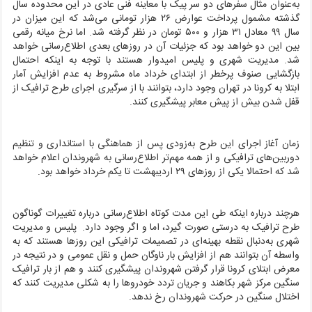
به‌عنوان مثال سفرهای دو سر پیک با معاینه فنی عادی در این محدوده سال
گذشته مشمول پرداخت عوارض ۲۶ هزار تومانی می‌شد که این میزان در
سال ۹۹ معادل ۳۱ هزار و ۵۰۰ تومان در نظر گرفته شد. اما نرخ میانه رقمی
بین این دو خواهد بود که جزئیات آن در روزهای بعدی اطلاع‌رسانی خواهد
شد. مدیریت شهری و پلیس امیدوار هستند با توجه به اینکه احتمال
بازگشایی صنوف پرخطر از ابتدای خرداد ماه مشروط به عدم افزایش آمار
ابتلا به کرونا در تهران وجود دارد، بتوانند با از سرگیری اجرای طرح ترافیک از
قفل شدن بیش از پیش معابر پیشگیری کنند.
زمان آغاز اجرای این طرح به‌زودی پس از هماهنگی با استانداری و تنظیم
دوربین‌های ترافیکی و از همه مهم‌تر اطلاع‌رسانی به شهروندان اعلام خواهد
شد که احتمالا یکی از روزهای ۲۹ اردیبهشت تا یکم خرداد خواهد بود.
هرچند درباره اینکه طی این مدت کوتاه اطلاع‌رسانی درباره تغییرات گوناگون
طرح ترافیک به درستی صورت گیرد، اما و اگر وجود دارد. پلیس و مدیریت
شهری به‌دنبال نقطه بهینه‌ای در تصمیمات ترافیکی این روزها هستند که به
واسطه آن بتوانند هم از افزایش بار ناوگان حمل و نقل عمومی و در نتیجه در
معرض ابتلای کرونا قرار گرفتن شهروندان پیشگیری کنند و هم از بار ترافیک
سنگین مرکز شهر بکاهند و جریان تردد خودروها را به شکلی مدیریت کنند که
اختلال سنگین در حرکت شهروندان رخ ندهد.