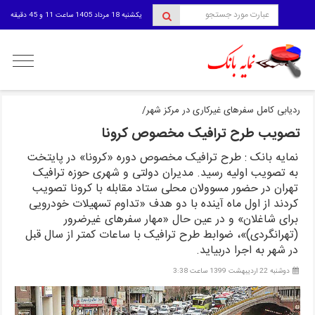
یکشنبه 18 مرداد 1405 ساعت 11 و 45 دقیقه
منوی
کاربری
ردیابی کامل سفرهای غیرکاری در مرکز شهر/
تصویب طرح ترافیک مخصوص کرونا
نمایه بانک : طرح ترافیک مخصوص دوره «کرونا» در پایتخت
به تصویب اولیه رسید. مدیران دولتی و شهری حوزه ترافیک
تهران در حضور مسوولان محلی ستاد مقابله با کرونا تصویب
کردند از اول ماه آینده با دو هدف «تداوم تسهیلات خودرویی
برای شاغلان» و در عین حال «مهار سفرهای غیرضرور
(تهرانگردی)»، ضوابط طرح ترافیک با ساعات کمتر از سال قبل
در شهر به اجرا دربیاید.
دوشنبه 22 اردیبهشت 1399 ساعت 3:38