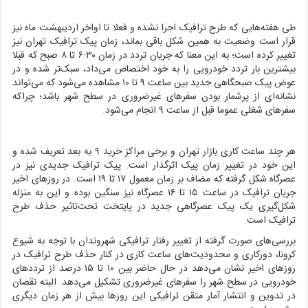
طی هفته‌هایی که طرح ترافیک اجرا نشده و فعلا تا اواخر اردیبهشت ماه نیز
قرار است وضعیت به همین شکل باقی بماند، زمان پیک ترافیک تهران نیز
تغییر کرده است؛ به این معنا که جریان تردد در زمان ۶:۳۰ تا ۸ صبح که قبلا
بیشترین بار تردد خودرویی را به خود اختصاص می‌داد، سبک‌تر شده و در
عوض پیک صبحگاهی جدید بین ساعت ۹ تا ۱۰ مشاهده می‌شود که می‌تواند
نشانه‌ای از پرشمار بودن سفرهای غیرضروری در سطح شهر باشد؛ چراکه
سفرهای شغلی عموما قبل از ساعت ۹ انجام می‌شود.
هر چند ساعت کاری بازار تهران و برخی مراکز خرید ۹ به بعد تعریف شده و
این خود در تغییر زمان پیک اثرگذار است. پیک ترافیک جدیدی نیز در
عصرگاه شکل گرفته که مضاف بر زمان معمول ۱۷ تا ۱۹ است. در روزهای اخیر
جریان ترافیک در ساعت ۱۵ تا ۱۶ عصرگاه نیز سنگین بوده و این به منزله
شکل‌گیری یک پیک عصرگاهی جدید در پایتخت تحت‌تاثیر حذف طرح
ترافیک است.
بررسی‌های صورت گرفته از تغییر رفتار ترافیکی شهروندان با توجه به شیوع
کرونا، دورکاری و محدودیت‌های ساعت کاری در کنار حذف طرح ترافیک در
روزهای اخیر نشان می‌دهد در حال حاضر بین ۱۰ تا ۱۵ درصد از ترددهای
خودرویی در سطح شهر را سفرهای غیرضروری تشکیل می‌دهد. البته نقصان
در تدوین و انتشار آمار متقن ترافیکی این روزها بیش از هر زمان دیگری