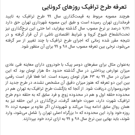
تعرفه طرح ترافیک روزهای کرونایی
هرچند مصوبه مربوط به قیمت‌گذاری سال ۹۹ طرح ترافیک به تایید
فرمانداری تهران رسیده است و طبق این مصوبه شهرداری تهران حق دارد
۷/۲۱ درصد بر نرخ مصوب سال گذشته بیفزاید، اما حتی این نرخ‌گذاری نیز
تحت‌الشعاع شیوع کرونا و شرایط اقتصادی ناشی از آن قرار گرفته و در
نتیجه مقرر شده زمانی که اجرای طرح ترافیک با چند تغییر از سر گرفته
می‌شود، نرخی بین تعرفه مصوب سال ۹۸ و ۹۹ برای آن منظور شود.
به‌عنوان مثال برای سفرهای دوسر پیک با خودروی دارای معاینه فنی عادی
میزان عوارض پرداختی در سال گذشته حدود ۵۰ هزار تومان بود که این
میزان در سال ۹۹ به ۶۳ هزار تومان رسیده است. اما فعلا قرار است رقمی
بین این دو تعرفه که هنوز میزان دقیق آن مشخص نشده، در طرح جدید از
خودروسواران دریافت شود. از آنجا که بازگشت طرح ترافیک به تهران هم در
محدوده حلقه اول و هم در محدوده زوج و فرد سابق که به حلقه دوم طرح
ترافیک شهرت دارد، صورت خواهد گرفت، نرخ‌گذاری در این حلقه نیز به
همان روال سابق ادامه پیدا می‌کند و شهروندان اگر علاوه بر سهمیه تردد ۲۰
روزه خود وارد این محدوده که ۱۰ بزرگراه اصلی تهران را شامل می‌شود، وارد
شوند، باید بهایی بین نرخ سال ۹۸ و ۹۹ به ازای تردد خود بپردازند.