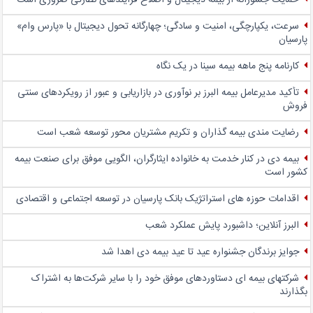
حمایت جسورانه از بیمه دیجیتال و اصلاح فرایندهای نظارتی ضروری است
سرعت، یکپارچگی، امنیت و سادگی؛ چهار‌گانه تحول دیجیتال با «پارس وام»
پارسیان
کارنامه پنج ماهه بیمه سینا در یک نگاه
تأکید مدیرعامل بیمه البرز بر نوآوری در بازاریابی و عبور از رویکردهای سنتی
فروش
رضایت مندی بیمه گذاران و تکریم مشتریان محور توسعه شعب است
بیمه دی در کنار خدمت به خانواده ایثارگران، الگویی موفق برای صنعت بیمه
کشور است
اقدامات حوزه های استراتژیک بانک پارسیان در توسعه اجتماعی و اقتصادی
البرز آنلاین؛ داشبورد پایش عملکرد شعب
جوایز برندگان جشنواره عید تا عید بیمه دی اهدا شد
شرکتهای بیمه ای دستاوردهای موفق خود را با سایر شرکت‌ها به اشتراک
بگذارند