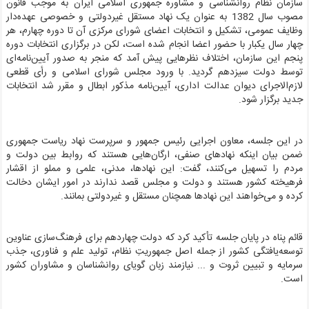
سازمان نظام روانشناسی و مشاوره جمهوری اسلامی ایران به موجب قانون
مصوب سال 1382 به عنوان یک نهاد مستقل غیردولتی و خصوصی عهده‌دار
وظایف عمومی، تشکیل و انتخابات اعضای شورای مرکزی آن تا دوره چهارم، هر
چهار سال یکبار با حضور اعضا انجام شده است، لکن در برگزاری انتخابات دوره
پنجم این سازمان، اختلاف نظرهایی پیش آمد که منجر به صدور آیین‌نامه‌ای
توسط دولت سیزدهم گردید. با ورود مجلس شورای اسلامی و رأی قطعی
لازم‌الاجرای دیوان عدالت اداری، آیین‌نامه مذکور ابطال و مقرر شد انتخابات
جدید برگزار شود
.
در این جلسه، معاون اجرایی رئیس جمهور و سرپرست نهاد ریاست جمهوری
ضمن بیان اینکه نهادهای صنفی، ارگان‌هایی هستند که روابط بین دولت و
مردم را تسهیل می‌کنند، گفت: این نهادها، مدنی، علمی و مملو از اقشار
فرهیخته کشور هستند و دولت و مجلس قصد ندارند در امور ایشان دخالت
کرده و می‌خواهند این نهادها همچنان مستقل و غیردولتی بمانند
.
قائم پناه در پایان جلسه تأکید کرد که دولت چهاردهم برای فرهنگ‌سازی عناوین
توسعه‌یافتگی کشور از جمله اصل جمهوریتِ نظام، تولید علم و فناوری، جذب
سرمایه و تبیین ثروت و ... نیازمند زبان گویای روانشناسان و مشاوران کشور
است
.