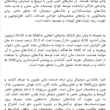
پاگیر مواجه هستند. در سال‌های اخیر، چین با ترویج و گسترش برنامه‌های
وام‌دهی فراگیر ارائه‌شده توسط انواع موسسات مالی سنتی و جدید مانند
بانک‌های سیاست‌گذاری و بانک‌های دیجیتال، که به‌طور خاص برای
پاسخگویی به نیازهای منحصربه‌فرد طراحی شده‌اند، تاکید قابل‌توجهی بر
تقویت رشد شرکت‌های کوچک و متوسط داشته است.
به نحویکه تا پایان سال 2023، وام‌های اعطایی به
SME
ها به 29.06 تریلیون
یوان (حدود 4.09 تریلیون دلار) رسیده است که 23.3 درصد نسبت به سال
قبل افزایش ثبت نموده است. با توجه به مشکلاتی مانند تامین مالی دشوار،
پرهزینه و کند که
SME
ها هنگام درخواست اعتبار از بانک‌های سنتی با آن
مواجه هستند، خدمات مالی ارائه شده توسط بانک‌های دیجیتال، با استفاده
از اعتبار دیجیتال، هزینه کمتر، کارآمدتر و پوشش گسترده‌تری برای
SME
ها
داشته و در نتیجه هدف شمول مالی را محقق نموده است.
اجرا:
بانکداری دیجیتال برای ارائه خدمات مالی مقرون به صرفه، کارآمد و
جامع برای
SME
ها بر فناوری‌هایی مانند کلان داده، هوش مصنوعی، بلاک
چین و محاسبات ابری متکی است. فناوری می‌تواند با ادغام نیازهای خاص
گروه‌ها و سناریوهای خاص به کاهش مشکل عدم تقارن اطلاعات کمک کند.
به این صورت که بانک‌های دیجیتال داده‌هایی مانند مصرف برق،
صورت‌حساب‌ها، سوابق تراکنش‌ها در زنجیره تامین، حق ثبت اختراع و
حقوق مالکیت معنوی را برای ساختن مشخصات مالی واقعی شرکت‌ها و