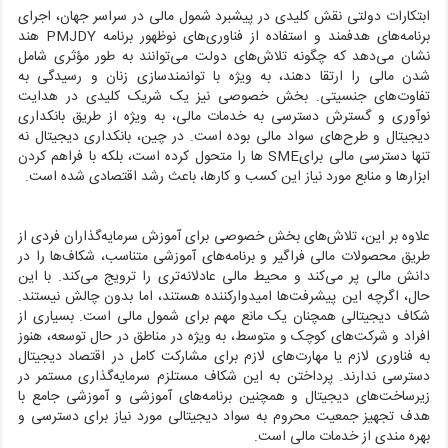
ابتکارات دولتی نقش کلیدی در پیشبرد شمول مالی در سراسر جهان، اجرای
برنامه‌های هدفمند و استفاده از فناوری‌های نوظهور برنامه
PMJDY
هند
نشان می‌دهد که چگونه تلاش‌های دولت می‌توانند به طور مؤثری شامل
شدن مالی را ارتقا دهند، به ویژه با توانمندسازی زنان و رسیدگی به
تفاوت‌های جنسیتی. بخش خصوصی نیز یک شریک کلیدی در هدایت
نوآوری و گسترش دسترسی به خدمات مالی، به ویژه از طریق بانکداری
دیجیتال و طرح‌های سواد مالی بوده است. در چین، بانکداری دیجیتال نه
تنها دسترسی مالی برای
SME
ها را متحول کرده است، بلکه با فراهم کردن
ابزارها و منابع مورد نیاز این کسب و کارها، باعث رشد اقتصادی شده است.
علاوه بر این، تلاش‌های بخش خصوصی برای آموزش سرمایه‌گذاران فردی از
طریق محصولات مالی فراگیر و برنامه‌های آموزشی متناسب، شکاف‌ها را در
دانش مالی پر می‌کند و محیط مالی عادلانه‌تری را ترویج می‌کند. با این
حال، اگرچه این پیشرفت‌ها امیدوارکننده هستند، اما بدون چالش نیستند.
شکاف دیجیتالی همچنان یک مانع مهم برای شمول مالی است. بسیاری از
افراد و شرکت‌های کوچک و متوسط، به ویژه در مناطق در حال توسعه، هنوز
به فناوری لازم یا مهارت‌های لازم برای مشارکت کامل در اقتصاد دیجیتال
دسترسی ندارند. پرداختن به این شکاف مستلزم سرمایه‌گذاری مستمر در
زیرساخت‌های دیجیتال و همچنین برنامه‌های آموزشی و آموزشی جامع با
هدف تجهیز جمعیت محروم به سواد دیجیتالی مورد نیاز برای دسترسی و
بهره مندی از خدمات مالی است.