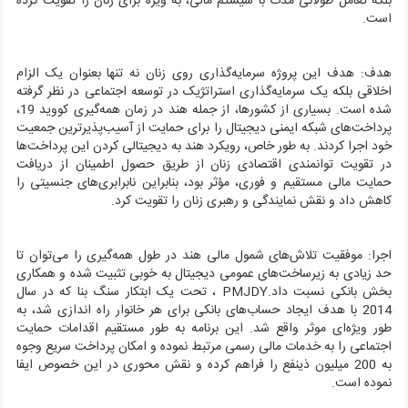
بلکه تعامل طولانی مدت با سیستم مالی، به ویژه برای زنان را تقویت کرده
است.
هدف:
هدف این پروژه سرمایه
گذاری روی زنان نه تنها بعنوان یک الزام
اخلاقی بلکه یک سرمایه‌گذاری استراتژیک در توسعه اجتماعی در نظر گرفته
شده است. بسیاری از کشورها، از جمله هند در زمان همه‌گیری کووید 19،
پرداخت‌های شبکه ایمنی دیجیتال را برای حمایت از آسیب‌پذیرترین جمعیت
خود اجرا کردند. به طور خاص، رویکرد هند به دیجیتالی کردن این پرداخت‌ها
در تقویت توانمندی اقتصادی زنان از طریق حصول اطمینان از دریافت
حمایت مالی مستقیم و فوری، مؤثر بود، بنابراین نابرابری‌های جنسیتی را
کاهش داد و نقش نمایندگی و رهبری زنان را تقویت کرد.
اجرا:
موفقیت تلاش‌های شمول مالی هند در طول همه‌گیری را می‌توان تا
حد زیادی به زیرساخت‌های عمومی دیجیتال به خوبی تثبیت شده و همکاری
بخش بانکی نسبت داد.
PMJDY
، تحت یک ابتکار سنگ بنا که در سال
2014 با هدف ایجاد حساب‌های بانکی برای هر خانوار راه اندازی شد، به
طور ویژه‌ای موثر واقع شد. این برنامه به طور مستقیم اقدامات حمایت
اجتماعی را به خدمات مالی رسمی مرتبط نموده و امکان پرداخت سریع وجوه
به 200 میلیون ذینفع را فراهم کرده و نقش محوری در این خصوص ایفا
نموده است.