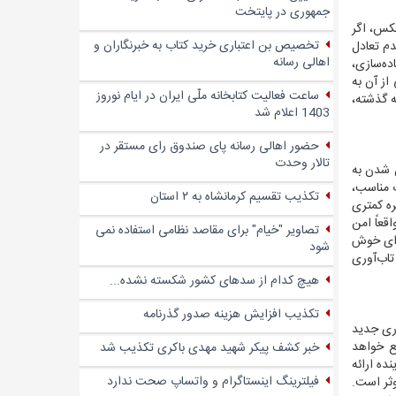
جمهوری در پایتخت
عکس، اگر
تخصیص بن اعتباری خرید کتاب به خبرنگاران و
دم تعادل
اهالی رسانه
ده‌سازی،
 از آن به
ساعت فعالیت کتابخانه ملّی ایران در ایام نوروز
ه گذشته،
1403 اعلام شد
حضور اهالی رسانه پای صندوق‌ رای مستقر در
تالار وحدت
 شدن به
ت مناسب،
تکذیب تقسیم کرمانشاه به ۲ استان
ره کمتری
قعاً امن
تصاویر "خیام" برای مقاصد نظامی استفاده نمی
برای خوش
شود
تاب‌آوری
هیچ کدام از سدهای کشور شکسته نشده...
تکذیب افزایش هزینه صدور گذرنامه
پذیرش زودهنگام فناوری جدید
ع خواهد
خبر کشف پیکر شهید مهدی باکری تکذیب شد
ده ارائه
فیلترینگ اینستاگرام و واتساپ صحت ندارد
وثر است.