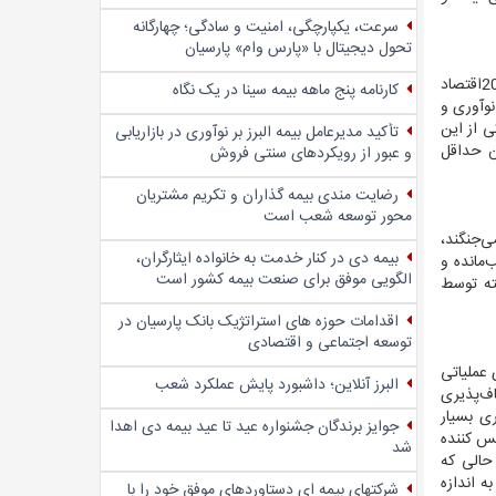
سرعت، یکپارچگی، امنیت و سادگی؛ چهار‌گانه
تحول دیجیتال با «پارس وام» پارسیان
اقتصاد
کارنامه پنج ماهه بیمه سینا در یک نگاه
نوآوری و
اقتصاد حاکی از این
تأکید مدیرعامل بیمه البرز بر نوآوری در بازاریابی
ن حداقل
و عبور از رویکردهای سنتی فروش
رضایت مندی بیمه گذاران و تکریم مشتریان
محور توسعه شعب است
ی‌جنگند،
بیمه دی در کنار خدمت به خانواده ایثارگران،
‌مانده و
الگویی موفق برای صنعت بیمه کشور است
ته توسط
اقدامات حوزه های استراتژیک بانک پارسیان در
توسعه اجتماعی و اقتصادی
 عملیاتی
البرز آنلاین؛ داشبورد پایش عملکرد شعب
 که انعطاف‌پذیری
ری بسیار
جوایز برندگان جشنواره عید تا عید بیمه دی اهدا
کس کننده
شد
 حالی که
ه اندازه
شرکتهای بیمه ای دستاوردهای موفق خود را با