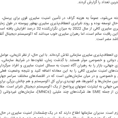
ترین تعداد را گزارش کردند.
ه می‌شود، عموماً به هزینه گزاف در تأمین امنیت سایبری قوی برای پرسنل، ف
ال توسعه بوده و روند نابرابری انعطاف‌پذیری سایبری به‏طور پیوسته در طول زما
نگران‌کننده 32 درصد افزایش یافته است.
این رقابت سالم است، اما رهبران سایبری خوب می‏دانند که اکوسیستم دیجیتال آنق
 باشد مضر است.
ی انعطاف‌پذیری سایبری سازمانی تلاش کرده‌اند. با این حال، از نظر تاریخی، عوام
خش دولتی و خصوصی موثر هستند.
با گذشت زمان، تفاوت‌ها در شرایط سازمانی،
نی، بازار را به رهبران آگاه نسبت به مسائل امنیت سایبری و افراد سرگردان 
های امنیت سایبری کافی را به این معادله اضافه کنید و نتیجه وضعیت فعلی ن
 و خصوصی و در میان سازمان‌هایی است که در اقتصادهای مختلف سراسر جهان
بین سازمان‌ها و کشورها، هم تهدیدی برای کل اکوسیستم و هم چالش بزرگی برای
هانی به اینترنت نمونه‏ای پرواضح از یک اکوسیستم دیجیتال نابرابر است. مقابل
 از جمله
SME
ها، شرکت‌های چند ملیتی (
MNCs
)، سازمان‌های غیردولتی (
زم است. مدیران سازمان‏ها اطلاع دارند که در یک چشم‏انداز امنیت سایبری در حال 