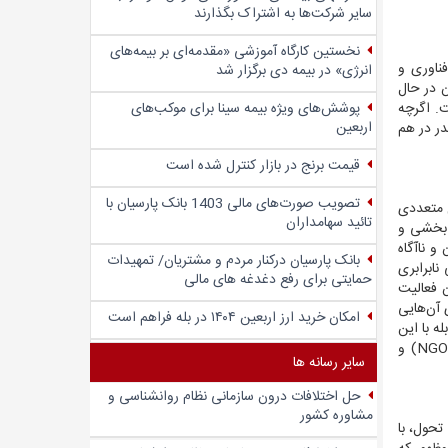
سایر شرکت‌ها به اشتراک بگذارند
نخستین کارگاه آموزشی «مقدمه‌ای بر بیمه‌های
ناوری و
انرژی» در بیمه دی برگزار شد
ن در حال
پوشش‌های ویژه بیمه سینا برای موکب‌های
اگرچه
اربعین
در در هم
قیمت برنج در بازار کنترل شده است
تصویب صورت‌های مالی 1403 بانک پارسیان با
ل متعددی
تائید سهامداران
 بخشی و
و ناآگاه
بانک پارسیان درکنار مردم و مشتریان/ تمهیدات
ابرابری
حمایتی برای رفع دغدغه های مالی
 فعالیت
 آن‌هایی
امکان خرید ارز اربعین ۱۴۰۴ در بله فراهم است
ه با این
NGO
) و
سایر رسانه ها
حل اختلافات درون سازمانی نظام روانشناسی و
مشاوره کشور
تحول، با