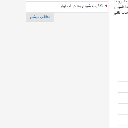
ند رو به
تکذیب شیوع وبا در اصفهان
ااطمینان
حت تاثیر
مطالب بیشتر