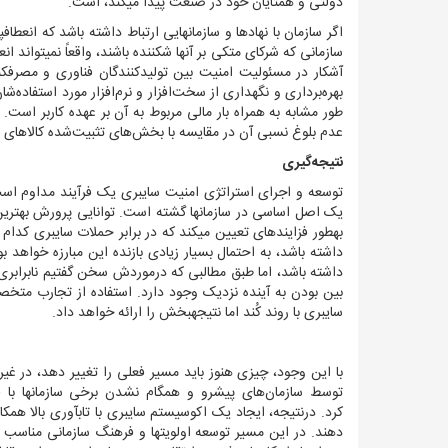
دولتی و همتایان خود در صنعت پیدا می‏کند، است.
اگر سازمان با نهادها و سازمان‏هایی ارتباط داشته باشد که انع
سازمانی که شرکای متکی بر آن‏ها شکننده باشند، واقعاً نمی‏تواند
آشکار در مسئولیت امنیت بین تولیدکنندگان فناوری و مصرف‏کنن
بهره‌برداری و نگهداری از سخت‌افزار و نرم‌افزار مورد استفاده‌شا
طور مشابه به همراه بار مالی مربوط به آن بر عهده کاربر ا
عدم بلوغ نسبی آن در مقایسه با بخش‌های تثبیت‌شده کالاهای م
نتیجه‌‏گیری
توسعه و اجرای استراتژی امنیت سایبری یک فرآیند مداوم است
یک اصل اساسی در سازمان‏ها گشته است. توانایی پرورش بهترین 
به‏طور فزاینده‏ای تعیین می‏کند که در برابر حملات سایبری کدام
داشته باشد، به احتمال بسیار زیادی بازنده این مبارزه خواهد ب
داشته باشد، اما طبق مطالبی که درموردش سخن گفتیم نابرابری ک
بین بودن به آینده نزدیک وجود دارد. استفاده از تجارب متخ
سایبری با روند کُند اما نتیجه‏بخش را ارائه خواهد داد.
توسط سازمان‌های پیشرو و همگام نشدن برخی سازمان‏ها با ق
کرد.
درنتیجه، ایجاد یک اکوسیستم سایبری با تاب‏آوری بالا همکار
دهند. در این مسیر توسعه اولویت‏ها و فرهنگ سازمانی مناسب و