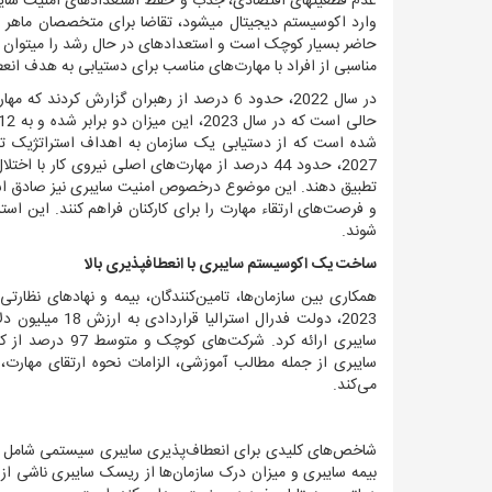
عدم قطعیت‏های اقتصادی، جذب و حفظ استعدادهای امنیت سایبر
وارد اکوسیستم دیجیتال می‏شود، تقاضا برای متخصصان ماهر 
حاضر بسیار کوچک است و استعدادهای در حال رشد را می‏توان د
مناسبی از افراد با مهارت‌های مناسب برای دستیابی به هدف انع
در سال 2022، حدود 6 درصد از رهبران گزارش ک
شده است که از دستیابی یک سازمان به اهداف استراتژیک تا
2027، حدود 44 درصد از مهارت‌های اصلی نیروی کار 
تطبیق دهند. این موضوع درخصوص امنیت سایبری نیز صادق است. 
و فرصت‌های ارتقاء مهارت را برای کارکنان فراهم کنند. این است
شوند.
ساخت یک اکوسیستم سایبری با انعطاف‏پذیری بالا
همکاری بین سازمان‌ها، تامین‌کنندگان، بیمه و نهادهای نظار
2023، دولت فدر
سایبری ارائه کرد
سایبری از جمله مطالب آموزشی، الزامات نحوه ارتقای مهارت،
می‌کند.
شاخص‌های کلیدی برای انعطاف‌پذیری سایبری سیستمی شامل ک
بیمه سایبری و میزان درک سازمان‌ها از ریسک سایبری ناشی از زن