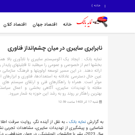
خانه
}
خانه
اقتصاد جهان
اقتصاد کلان
نابرابری سایبری در میان چشم‌انداز فناوری
نمایه بانک : ایجاد یک اکوسیستم سایبری با تاب‏آوری بالا هم
بخش‏ها اعم از خصوصی و عمومی را می‏طلبد تا قابلیت‏های پایدار را
ارائه دهند. در این مسیر توسعه اولویت‏ها و فرهنگ سازمانی 
عین حال دسترسی عادلانه به استعدادها، فناوری و ابزارهای ام
موثر است. همراه با راهکارهای فنی و ارتقای سیستم ‏های ا
مقابله با تهدیدات سایبری، آگاهی‏ بخشی و اعمال سیاست‏گ
بهترین راهکار بر روند رو به رشد این حوزه به‏ شمار می‏رود.
شنبه 17 آذر 1403 ساعت 12:59
به گزارش
نمایه بانک
، به نقل از آینده نگر،
روایت سرقت اطلاعات
شناسایی و پیشگیری از تهدیدات سایبری، مشاهدات تجربی نشان
سال 2023، بشر با چالش‏های ژئوپلیتیکی در جهان چندقطبی