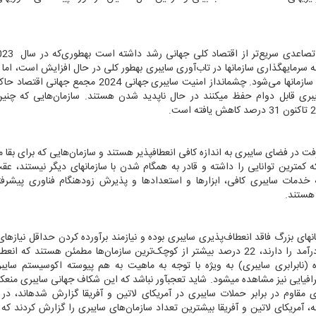
صاعدی سریع‌تر از اقتصاد کلی جهانی رشد داشته است به‏طوری‌که در سال 2023
ه سرمایه‏گذاری سازمان‏ها در تاب‌آوری سایبری به‏طور کلی در حال افزایش است، اما
ازمان‏ها می
شود. چشم‏انداز امنیت سایبری جهانی 2024 مجمع جهانی 
یبری قابل دوام حفظ می‏کنند در حال ناپدید شدن هستند. سازمان‌هایی که چنی
ت در فضای سایبری به اندازه کافی انعطاف‏پذیر هستند و سازمان‌هایی که برای بقا م
 کمترین توانایی را داشته و قادر به همگام شدن با سازمان‏های دیگر نیستند، عقب
ه خدمات سایبری کافی، ابزارها و استعدادها و پذیرش زودهنگام فناوری پیشرف
 هستند.
‏های بزرگ فاقد انعطاف‌پذیری سایبری بوده و نیازمند برآورده کردن حداقل نیازهای
حیاتی خود هستند. در سوی دیگر، سازمان‌هایی که بیشترین درآمد را دارند، 22 درصد بیشتر از کوچک‌ترین سازمان‌ها مطمئن هستند
ه (نابرابری سایبری) به ویژه با توجه به ماهیت به هم پیوسته اکوسیستم سایب
افیایی نیز مشاهده می‏شود. شاید تعجب‏آور نباشد که این شکاف جهانی سایبری منع
مقاوم در برابر حملات سایبری در آمریکای لاتین و آفریقا گزارش شده‏اند، در
، آمریکای لاتین و آفریقا بیشترین تعداد سازمان‌های سایبری را گزارش کردند که ب