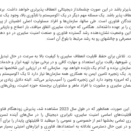
طاف‏پذیرتر باشد در این صورت چشم‏انداز دیجیتالی انعطاف پذیرتری خواهد داشت. بر
 انعطاف پذیر باشد. یک مسئله مهم دیگر در یک اکوسیستم با تاب‏آوری بالا، وجود یک ع
دگان فناوری است. طی سال‏ها، سازمان‌ها و افراد مسئولیت اصلی اطمینان از پیا
ن را بر عهده داشته‌اند. هنگامی که حوادث سایبری اتفاق می‏افتد، بار اصلاح و بازیابی
ست. این وضعیت نشان‌دهنده رشد گسترده فناوری و صنعت امنیت سایبری در دو ده
صرفی و چالش‏های رو به رشد مرتبط با بلوغ آن است.
. تلاش برای حفظ قابلیت انعطاف سایبری با کیفیت بالا به سرعت در حال تبدیل
شیوه‏ها، رقابت برای استعداد و مهارت کافی و در برخی موارد تهیه ابزار و خدما
 سازمان برنده و کدام یک بازنده خواهد بود. سازمانی که در ارزیابی این شاخص‏ها نم
ود. یک زنجیره تامین ایمن به همکاری همه سازمان‌ها نیاز دارد تا یک اکوسیستم وا
ه امروزه وجود دارد این زنجیره تامین را آسیب‌پذیر می‌کند. البته دلایل زیادی 
صصان سایبری و مشورت با افراد ماهر و مشاوران برجسته حوزه امنیت، روش‌های 
با این وجود، چیزی هنوز باید مسیر فعلی را تغییر دهد، در غیر این صورت، همانطور که در طول سال 2023 مشاهده شد، 
ابلیت‌های اساسی امنیت سایبری، نابرابری دیجیتال را در سال‌های آینده تسری
ی تمامی بخش‏ها اعم از خصوصی و عمومی را می‏طلبد تا قابلیت‏های پایدار را برای آین
 در عین حال دسترسی عادلانه به استعدادها، فناوری و ابزارهای امنیتی بسیار م