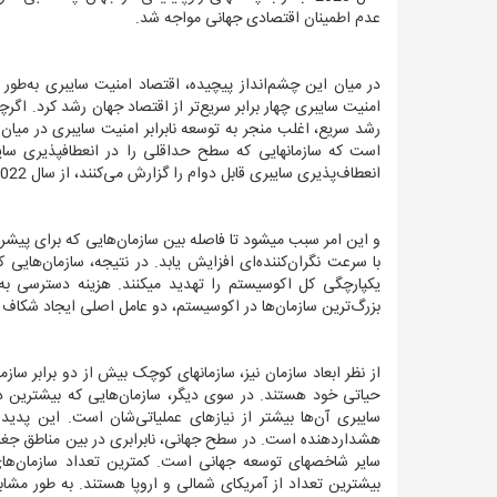
عدم اطمینان اقتصادی جهانی مواجه شد.
در میان این چشم‌انداز پیچیده، اقتصاد امنیت سایبری به‌طور ت
امنیت سایبری چهار برابر سریع‌تر از اقتصاد جهان رشد کرد. اگرچ
رشد سریع،
اغلب منجر به توسعه نابرابر امنیت سایبری در میان س
است که سازمان‏هایی که سطح حداقلی را در انعطاف‏پذیری سا
انعطاف‌پذیری سایبری قابل دوام را گزارش می‌کنند، از سال 2022 تاکنون 31 درصد کاهش یافته است.
و این امر سبب می‏شود تا فاصله بین سازمان‌هایی که برای پیشرف
با سرعت نگران‌کننده‌ای افزایش یابد. در نتیجه، سازمان
هایی که
یکپارچگی کل اکوسیستم را تهدید می‏کنند. هزینه دسترسی ب
بزرگ‌ترین سازمان‌ها در اکوسیستم، دو عامل اصلی ایجاد شکاف
از نظر ابعاد سازمان نیز، سازمان‏های
کوچک بیش از دو برابر سازمان
سایبری آن‌ها بیشتر از نیازهای عملیاتی‌شان است. این پدید
هشداردهنده است.
در سطح جهانی، نابرابری در بین مناطق جغر
سایر شاخص‏های توسعه جهانی است. کمترین تعداد سازمان‌های 
بیشترین تعداد از آمریکای شمالی و اروپا هستند. به طور مشابه