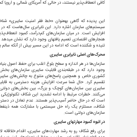
کافی انعطاف‌پذیر نیستند، در حالی که آمریکای شمالی و اروپا کم
این پدیده که گاهی به‏عنوان «خط فقر امنیت سایبری» شناخت
سیستم‌های سازمان اشاره دارد. این نابرابری سال‌هاست که در ح
افزایش است. در میان سازمان‌های کم‌درآمد، کمبود انعطاف‌پذیری سایبری کافی از سال 2022 به میزان 
هنجارهای اقتصادی تعمیم یافته‏ای وجود دارد که نشان می‏دهد 
تنیده و شکننده است که ادامه در این مسیر بیش از آنکه سالم
محرک‌های اصلی نابرابری سایبری
سازمان‌ها در هر اندازه و سطح بلوغ اغلب برای حفظ اصول بنیاد
وجود دارد که در طبقه‌بندی قابلیت سایبری سازمان‌های ب
کشوری خاص و همچنین پاسخ‌های متنوع به چالش‌های سایبری جها
تقسیم کرد. حال شما سرعت افزایش هزینه دسترسی به قابلیت‌
سایبری بین سازمان‌های کوچک و بزرگ، بین بخش‌های دولتی
می‌کنند.
خطرات مرتبط با ادامه تشدید این شکاف تکنولوژیکی 
است که در حال حاضر آسیب‌پذیر هستند. عدم تعادل در دسترسی ج
شکاف، مستلزم یک راه حل سیستمی با مشارکت همه ذینفعان
سازمان‌های دولتی است.
در انبوه کمبود مهارت‏های سایبری
برای رفع شکاف رو به رشد مهارت‌های سایبری، اقدام خلاقانه لا