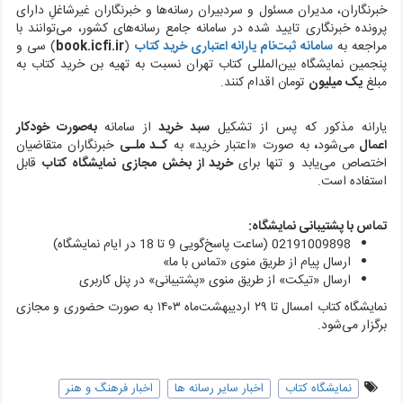
خبرنگاران، مدیران مسئول و سردبیران رسانه‌ها و خبرنگاران غیرشاغلِ دارای
پرونده خبرنگاری تایید شده در سامانه جامع رسانه‌های کشور، می‌توانند با
مراجعه به
سامانه ثبت‌نام یارانه اعتباری خرید کتاب
(
book.icfi.ir
)
سی و
پنجمین نمایشگاه بین‌المللی کتاب تهران نسبت به تهیه بن خرید کتاب به
مبلغ
یک میلیون
تومان اقدام کنند.
یارانه مذکور که پس از تشکیل
سبد خرید
از سامانه
به‌صورت خودکار
اعمال
می‌شود
،
به صورت «اعتبار خرید» به
کـد ملـی
خبرنگاران متقاضیان
اختصاص می‌یابد و تنها برای
خرید از بخش مجازی نمایشگاه کتاب
قابل
استفاده است.
تماس با پشتیبانی نمایشگاه:
02191009898 (ساعت پاسخ‌گویی 9 تا 18 در ایام نمایشگاه)
ارسال پیام از طریق منوی «تماس با ما»
ارسال «تیکت» از طریق منوی «پشتیبانی» در پنل کاربری
نمایشگاه کتاب امسال تا ۲۹ اردیبهشت‌ماه ۱۴۰۳ به صورت حضوری و مجازی
برگزار می‌شود.
نمایشگاه کتاب
اخبار سایر رسانه ها
اخبار فرهنگ و هنر