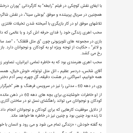
با ایفای نقش کوچکی در فیلم "رابطه" به کارگردانی "پوران درخشن
همچنین در سریال پربیننده و موفق "بوعلی سینا"، در نقش شاگ
تلاشهای موفق او در کار بازیگری با آمیخته شدن تخیلات فانتز
محب اهری زندگی خود را فدای حرفه اش کرد و با عالمی که 
بازی در مجموعه های تلویزیونی چون "ق مثل قلقلک" ، "صد سال ب
و لاغر" ، حکایت از توجه ویژه او به کودکان و نوجوانان دارد. باز
رخ می کشد.
محب اهری هنرمندی بود که به خاطره تمامی ایرانیان، تصاویر زیب
آقای شانس، دردسر عظیم ، اتل متل توتوله، خوش خیال، همسر
همه خوابیم، اسپاگتی در هشت دقیقه، گل چهره، پسر آدم دختر ح
وی در دهه 60 ، مدتی را نیز در سرویس فرهنگ و هنر "خبرگزاری ایرنا" به کار خبرنگاری سپری کرد.
از او خاطرات خوشایند
کودکان و نوجوانان می تواند راهگشای نسل نو در ساختن آثاری
از دلایل موفقیت کارهایی که برای کودکان و نوجوانان انجام داد
تا زنده بود چنین بود و چنین نیز در خاطره ها خواهد ماند.
به گفته خودش ؛ «زندگی تمام می شود و می رود و انسان با خودش