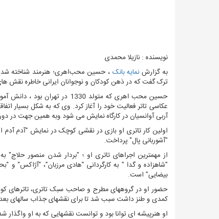
نویسنده : نازیلا محمدی
به گزارش
نمایه بانک
،
ترک گفت که در ذهن کودکان و نوجوانان ایرانی خاطره نقش های 
عکاسی تاتر فعالیت خود را آغاز کرد. وی که به شکل بسیار اتفاق
آربی آوانسیان در کارگاه نمایش می شود وبه همین جهت در دور
اولین کار تاتری او بازی در نقشی کوچک در نمایش "آدم آدم ا
"آشوربانی پال" پرداخت.
از مهمترین اجراهای تاتری او ؛ "بردار شدن منصور حلاج" به ک
"شاهزاده و گدا " به کارگردانی "هادی مرزبان"، "آژاکس" و "بح
بیضایی" است.
حضور او در گروههای مطرح و صاحب سبک تاتری، تاترهای کودکا
کمدی و طنز داشت سبب شد تا برای نقشهای جذاب سالهای بعدی مو
او هنرپیشه ای توانا بود و توانست نقشهایی که به او واگذار شد