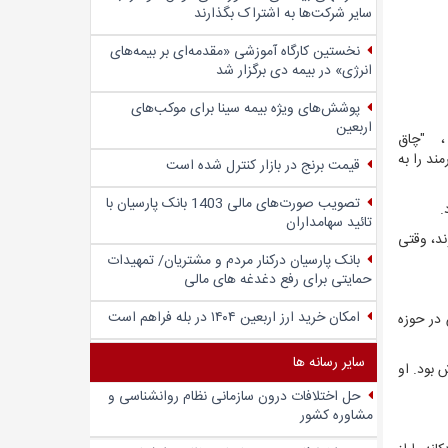
سایر شرکت‌ها به اشتراک بگذارند
نخستین کارگاه آموزشی «مقدمه‌ای بر بیمه‌های
انرژی» در بیمه دی برگزار شد
پوشش‌های ویژه بیمه سینا برای موکب‌های
اربعین
" ، "چاق
مند را به
قیمت برنج در بازار کنترل شده است
تصویب صورت‌های مالی 1403 بانک پارسیان با
.
تائید سهامداران
د، وقتی
بانک پارسیان درکنار مردم و مشتریان/ تمهیدات
حمایتی برای رفع دغدغه های مالی
امکان خرید ارز اربعین ۱۴۰۴ در بله فراهم است
ارش در حوزه
سایر رسانه ها
 بود. او
حل اختلافات درون سازمانی نظام روانشناسی و
مشاوره کشور