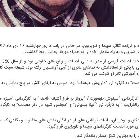
ح
شیرین و به یاد ماندنی خود را به همراه مهربانی‌هایش بجا گذاشت.
ی با یکی از استادانش به تماشای تاتری از آربی آوانسیان رفته بود، شیفته سبک کا
ه آموزشی تاتر او شرکت می کند.
ست" به کارگردانی "داریوش فرهنگ" بود. سپس به ایفای نقش در پنج نمایش به ک
ارگردانی "سیاوش طهمورث"، "پرواز بر فراز آشیانه فاخته" به کارگردانی "منیژه 
رالغرایب " به کارگردانی "آتیلا پسیانی" و "مجلس شبیه در ذکر مصائب" به کارگردا
ن و نوجوانان، اثبات توانایی های او در ایفای نقش های متفاوت و نگاهی که ب
رد انتخاب کارگردانهای سینما و تلویزیون قرار گیرد.
 را به بهترین شکل ممکن ماندگار کند.