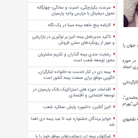
سرعت، یکپارچگی، امنیت و سادگی؛ چهار‌گانه
تحول دیجیتال با «پارس وام» پارسیان
کارنامه پنج ماهه بیمه سینا در یک نگاه
تأکید مدیرعامل بیمه البرز بر نوآوری در بازاریابی
و عبور از رویکردهای سنتی فروش
سین محب‌اهری؛ هنرمند شناخته شده و ارزنده تئاتر، سینما و تلویزیون، در حالی در بامداد روز چهارشنبه ۲۶ دی ماه 97، جهان را
رضایت مندی بیمه گذاران و تکریم مشتریان
محور توسعه شعب است
حسین محب اهری که متولد 1330 در تهران بود ، دانش آموخته ادبیات فارسی از مدرسه عالی ادبیات و زبان های خارجی بود و از سال 1350 در حوزه
ری استاد
بیمه دی در کنار خدمت به خانواده ایثارگران،
الگویی موفق برای صنعت بیمه کشور است
ارگردانی
اقدامات حوزه های استراتژیک بانک پارسیان در
توسعه اجتماعی و اقتصادی
محامدی"،
نی"بهرام
البرز آنلاین؛ داشبورد پایش عملکرد شعب
جوایز برندگان جشنواره عید تا عید بیمه دی اهدا
ه نقشهای
شد
شرکتهای بیمه ای دستاوردهای موفق خود را با