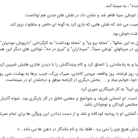
ده" ، به سینما آمد.
رد ابوعلی سینا ظاهر شد و نشان داد در نقش های جدی هم تواناست.
ی سبب می شد که نقش هایی که بازی کرد به گونه ای خاص و متفاوت بروز کند.
داشت خوش بود.
ه این سالها" ، "محله برو بیا" و "محله بهداشت" به کارگردانی "داریوش مودبیان
ی در سریالهای "بوعلی سینا"، "سربداران" و "تبریز در مه"، توانایی های دیگر این هنر
ا و به یادماندنی را الصاق کرد و کام بینندگانش را با دیدن طنازی هایش شیرین کرد
، روز فرشته، روز واقعه، عروس کاغذی، سیرک بزرگ، جیب برها به بهشت نمی رون
وا، خوابم میاد و .... بخش دیگری از کارنامه موفق و درخشان او در سینماست.
ی برای بچه های دهه 60 در ذهن مانده است. او انسانی شریف و متواضع و معلمی خلاق در کار بازیگری بود. نمونه آث
 مختص کودکان و نوجوانان باشد.
، آشنایی او با روحیه کودکانه و شاد و از دست ندادن این ویژگی ها برای تمام عمرش
 هیچ چیز را نمی برد ، فقط یاد و نام ماندگار در ذهن ها می ماند...»