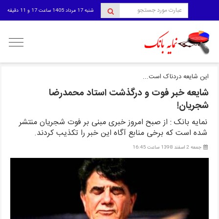
شنبه 17 مرداد 1405 ساعت 17 و 11 دقیقه
منوی
کاربری
این شایعه دردناک است...
شایعه خبر فوت و درگذشت استاد محمدرضا
شجریان!
نمایه بانک : از صبح امروز خبری مبنی بر فوت شجریان منتشر
شده است که برخی منابع آگاه این خبر را تکذیب کردند.
جمعه 2 اسفند 1398 ساعت 16:45