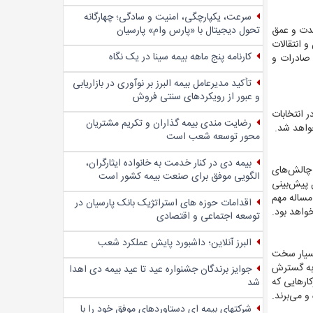
سرعت، یکپارچگی، امنیت و سادگی؛ چهار‌گانه
تحول دیجیتال با «پارس وام» پارسیان
شدت و عمق
و انتقالات
کارنامه پنج ماهه بیمه سینا در یک نگاه
 صادرات و
تأکید مدیرعامل بیمه البرز بر نوآوری در بازاریابی
و عبور از رویکردهای سنتی فروش
 انتخابات
رضایت مندی بیمه گذاران و تکریم مشتریان
خواهد شد.
محور توسعه شعب است
بیمه دی در کنار خدمت به خانواده ایثارگران،
چالش‌‌‌های
الگویی موفق برای صنعت بیمه کشور است
 پیش‌بینی
مساله مهم
اقدامات حوزه های استراتژیک بانک پارسیان در
خواهد بود.
توسعه اجتماعی و اقتصادی
البرز آنلاین؛ داشبورد پایش عملکرد شعب
بسیار سخت
ت به گسترش
جوایز برندگان جشنواره عید تا عید بیمه دی اهدا
کارهایی که
شد
می‌‌‌برند.
شرکتهای بیمه ای دستاوردهای موفق خود را با