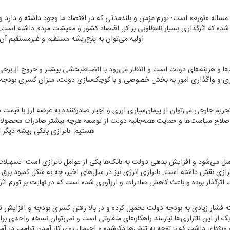
با این حال مهم‌ترین چالش پیش‌روی اقتصاد کشور در سال ۱۴۰۳ مساله «تورم» است؛ تورم مزمن و بلندمدتی که در اقتصاد ما وجود داشته و
شده که اثرگذاری بسیار نامطلوبی بر کل اقتصاد کشور و معیشت مردم داشته است. د
اولیه می‌‌‌توان به پنج‌ریشه مستقیم و غیرمستقیم آن 
ا و هزینه‌‌‌های دولت است و انتظار می‌رود با انضباط‌بخشی بیشتر و خروج از برخی 
ی و واگذاری امور به بخش خصوصی و با کوچک‌سازی دولت، میزان کسری بودجه 
م خارجی می‌‌‌توان از پیمان‌‌‌سپاری ارزی و اجبار صادرکننده به عرضه ارز با قیمت
زمند اصلاح سیاست‌ها و حمایت همه‌جانبه دولت از توسعه هرچه بیشتر صادرات محصول
هستیم. ناترازی بانکی ریشه دیگر 
سل می‌شود و افزایش بدهی دولت به بانک‌ها یکی از عوامل ناترازی است. تسهیلات
ازی نقش داشته‌‌‌ است. ناترازی انرژی نیز در سال‌های اخیر، چه به شکل کمبود برق 
اثرگذار بوده و باعث کاهش صادرات و ارز‌آوری شده است که در نهایت بر تورم اثر
فشار زیادی به بودجه دولت تحمیل کرده و در بالا رفتن کسری بودجه و افزایش تو
 این ناترازی‌‌‌ها نیازمند راهکارهای متفاوتی است و نمی‌‌‌توان نسخه واحدی برا
ویژه‌‌‌ای داشت که با توجه به تنش‌ها ذکرشده و احتمال روی کار آمدن ترامپ در آم