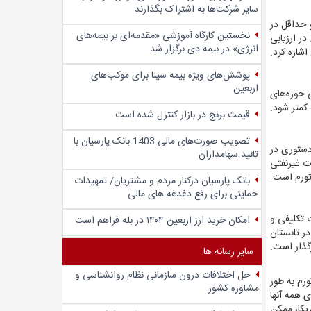
سایر شرکت‌ها به اشتراک بگذارند
 دارد و حداقل در
نخستین کارگاه آموزشی «مقدمه‌ای بر بیمه‌های
ر ارزیابی
انرژی» در بیمه دی برگزار شد
اشاره کرد.
پوشش‌های ویژه بیمه سینا برای موکب‌های
اربعین
حوزه‌‌‌های
کمتر شود.
قیمت برنج در بازار کنترل شده است
تصویب صورت‌های مالی 1403 بانک پارسیان با
 دستوری در
تائید سهامداران
ات غیرنفتی
تورم است.
بانک پارسیان درکنار مردم و مشتریان/ تمهیدات
حمایتی برای رفع دغدغه های مالی
 تکلیفی و
امکان خرید ارز اربعین ۱۴۰۴ در بله فراهم است
در تابستان
گذار است.
سایر رسانه ها
حل اختلافات درون سازمانی نظام روانشناسی و
رم به طور
مشاوره کشور
ی همه آنها
ریکا، ممکن