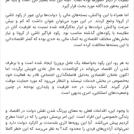
تبعیت از دیگر کشورها بوده است. البته این نگاه بسیار کلی است و باید هر
کشور به‌طور جداگانه مورد بحث قرار گیرد.
اما همراه با این واکنش، بسته‌های مالی را دولت‌ها برای عبور از رکود ناشی
از کرونا وضع کردند. در این مورد می‌توان عنوان داشت که کم و بیش
سرعت واکنش دولت‌ها و ابزار به‌کارگرفته شده نسبت به ظرفیت آنان در
مقایسه با رکودهای گذشته مناسب بود. رکود فراگیر ناشی از کرونا و نیاز
بخش‌های مختلف اقتصادی به کمک مالی به حدی بوده که کمتر اقتصاددانی
با این بسته‌ها مخالفت کرده است.
به هر رو، این رکود به‌واسطه یک عامل برون‌زا ایجاد شده است و با برطرف
شدن آن اقتصاد می‌تواند در کوتاه‌مدت به حال عادی خویش برگردد؛ اما
اکنون عاملان اقتصادی به‌دلیل فاصله‌گذاری اجتماعی قادر به فعالیت خود
به‌خصوص در بخش خدمات نیستند و انتظار می‌رود که مورد حمایت موقت
قرار گیرند. کمک دولت در حد ظرفیت و پایداری بودجه در چنین
وضعیت‌های استثنایی، امری بدیهی است.
با وجود این، اقدامات فعلی به معنای پررنگ شدن نقش دولت در اقتصاد و
زندگی خصوصی این افراد است. این امر پرسش دومی را که در ابتدا مطرح
کردیم پیش می‌کشد. آیا این رویه‌ها اثری بلندمدت بر کارکرد دولت دارد و
نمی‌تواند آزادی‌های فردی را محدود کند؟ به نظر می‌رسد که این خطر کاملا