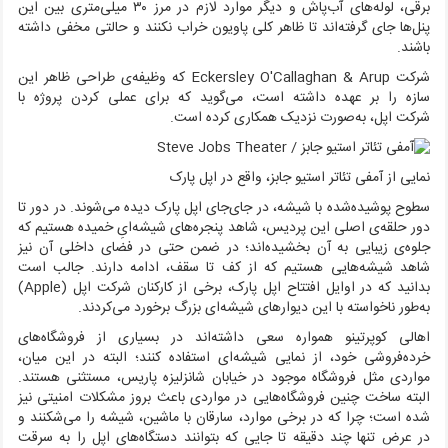
برقی، لوله‌های آب‌پاش و دیگر موارد لازم در مرز ۳۰ میلی‌متری بین این
پنل‌ها جای گرفته‌اند تا ظاهر کلی پاویون خراب نکنند و حالتی مخفی داشته
باشند.
شرکت Eckersley O'Callaghan & Arup که وظیفه‌ی طراحی ظاهر این
سازه را بر عهده داشته است، می‌گوید که برای عملی کردن پروژه با
شرکت اپل، به‌صورت نزدیک همکاری کرده است.
نمایی از آمفی تئاتر استیو جابز، واقع در اپل پارک
سطوح پوشیده‌شده با شیشه، در جای‌جای اپل پارک دیده می‌شوند. در دور تا
دور حلقه‌ی اصلی این پردیس، شاهد پنجره‌های شیشه‌ایِ خمیده هستیم که
جلوه‌ی زیبایی به آن بخشیده‌اند؛ در ضمن حتی در فضای داخلی آن نیز
شاهد شیشه‌هایی هستیم که از کف تا سقف، ادامه دارند. جالب است
بدانید که در اوایل افتتاح اپل پارک، برخی از کارکنان شرکت اپل (Apple)
به‌طور ناخواسته با این دیوارهای شیشه‌ای بزرگ برخورد می‌کردند.
اهالی کوپرتینو همواره سعی داشته‌اند در بسیاری از فروشگاه‌های
خرده‌فروشی خود، از نمایی شیشه‌ای استفاده کنند؛ البته در این میان،
مواردی مثل فروشگاه موجود در خیابان شانزلیزه پاریس، مستثنی هستند.
البته ساخت چنین فروشگاه‌هایی در مواردی باعث بروز مشکلات امنیتی نیز
شده است؛ چرا که در برخی موارد، سارقان با ماشین، شیشه‌ را می‌شکنند و
در عرض تنها چند دقیقه تا جایی که بتوانند دستگاه‌های اپل را به سرقت