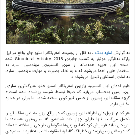
به گزارش
نمایه بانک
، به نقل از زومیت،
آمفی‌تئاتر
استیو جابز
واقع در اپل
پارک به‌تازگی موفق به کسب جایزه‌ی
Structural Artistry 2018
شده
است؛ این جایزه همه‌ساله از سوی
انستیتوی مهندسین سازه
به
ساختمان‌هایی اهدا می‌شود که « به‌ لطف بصیرت و مهارت مهندسین سازه،
به نمادی استثنایی تبدیل می‌شوند.»
طبق ادعای این انستیتو، پاویون آمفی‌تئاتر استیو جابز، «بزرگ‌ترین سازه‌ی
روی زمین به‌حساب می‌آید که صرفا توسط شیشه پوشیده شده است.»
گرچه سقف این پاویون از جنس فیبر کربن ساخته شده، اما وزنی در حدود
۸۰ تن دارد.
هر کدام از پنل‌های اطراف این پاویون که در واقع وزن ۸۰ تنی سقف آن را
تحمل می‌کنند،‌ تنها دارای چهار لایه شیشه‌ی ۱۲ میلی‌متری هستند؛ با
این‌حال نباید فراموش کرد که این پنل‌ها به‌گونه‌ای طراحی و ساخته شده‌اند
که در مقابل زمین‌لرزه‌های خطرناک کالیفرنیا مقاوم باشند. به‌علاوه سیستم‌های