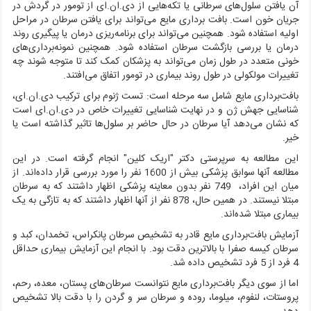
آن یافتن سلول‌های سرطانی یا تکه‌هایی از دی.ان.ای از تومور در گردش در
جریان خون است. بافت برداری مایع می‌تواند برای یافتن سرطان در مراحل
اولیه استفاده شود. همچنین می‌تواند برای برنامه‌ریزی درمان یا پیگیری روند
درمان یا بررسی بازگشت سرطان استفاده شود. همچنین نمونه‌برداری‌های
خونی متعدد در طول زمان می‌تواند به پزشکان کمک کند تا متوجه شوند چه
تغییرات مولکولی در طول روند بیماری در تومور اتفاق می‌افتند.
بافت‌برداری مایع شامل سه مرحله است: تست ژنوم برای ترکیب دی.ان.ای،
شناسایی جهش ژن و در نهایت شناسایی تغییرات خاص در دی.ان.ای است
که نشان می‌دهد آیا سرطان در حال حاضر بر سلول‌ها تاثیر گذاشته است یا
خیر.
این مطالعه به سرپرستی دکتر "اریک کلین" انجام گرفته است. در این
مطالعه آنها سوابق پزشکی بیش از 1600 نفر را مورد بررسی قرار داده‌اند. از
میان این افراد، 749 نفر بدون معاینه پزشکی اظهار داشتند که به سرطان
مبتلا نیستند. در همین حال، 878 نفر از آنها اظهار داشتند که به تازگی به یک
بیماری مبتلا شده‌اند.
آزمایش بافت‌برداری مایع قادر به تشخیص سرطان پانکراس، تخمدان، کبد و
سرطان‌ کیسه صفرا با بالاترین دقت بود. با انجام این آزمایش بیماری حداقل
4 فرد از 5 فرد تشخیص داده شد.
اما از سوی دیگر بافت‌برداری مایع نتوانست سرطان‌های پستان، معده، رحم،
پروستات، لنفوم، میلوما، روده و سرطان سر و گردن را با دقت بالا تشخیص