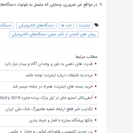
۹. در مواقع غیر ضروری، وسایلی که متصل به بلوتوث دستگاه‌های دیگر هستند ( همانند ساعت هوشمند) را از خود دور کنید
اینترنت
تازه ها
دستگاه‌های الکترونیکی
دستگاه‌ه
روش های کاستن از تاثیر منفی دستگاه‌های الکترونیکی
مطالب مرتبط
قدرت های ذهنی به باور و وجدان آگاه و بیدار نیاز دارد
مردم به شایعات درباره اینترنت توجه نکنند
خرید بسته های اینترنت همراه در «بله» میسر شد
آمفی‌تئاتر استیو جابز در اپل پارک برنده‌ جایزه‌ Structural Artistry 2018 شد
تکذیب خبر قطع ارتباط شعبه هامبورگ بانک ملی ایران
بانکها پیشگام مبارزه با قمار و شرط بندی
ون جدید لکسوس، فناورانه، لوکس و جادار + عکس