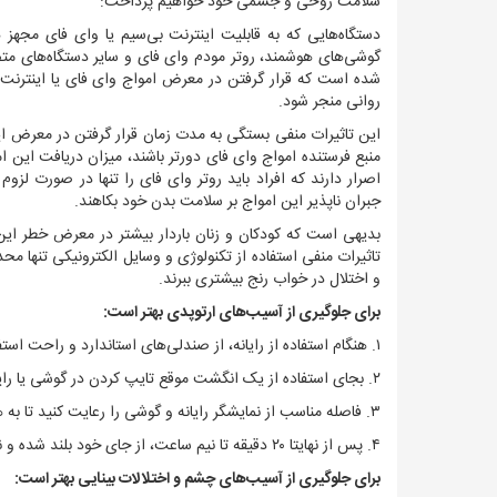
سلامت روحی و جسمی خود خواهیم پرداخت:
دستگاه‌هایی که به قابلیت اینترنت بی‌سیم یا وای فای مجهز
گوشی‌های هوشمند، روتر مودم وای فای و سایر دستگاه‌های م
شده است که قرار گرفتن در معرض امواج وای فای یا اینترنت
روانی منجر شود.
این تاثیرات منفی بستگی به مدت زمان قرار گرفتن در معرض این
منبع فرستنده امواج وای فای دورتر باشند، میزان دریافت این ا
اصرار دارند که افراد باید روتر وای فای را تنها در صورت لزوم
جبران ناپذیر این امواج بر سلامت بدن خود بکاهند.
بدیهی است که کودکان و زنان باردار بیشتر در معرض خطر این ا
تاثیرات منفی استفاده از تکنولوژی و وسایل الکترونیکی تنها م
و اختلال در خواب رنج بیشتری ببرند.
برای جلوگیری از آسیب‌های ارتوپدی بهتر است:
۱. هنگام استفاده از رایانه، از صندلی‌های استاندارد و راحت استفاده کنید
۲. بجای استفاده از یک انگشت موقع تایپ کردن در گوشی یا رایانه، سعی کنید از تمامی انگشت‌های خود استفاده کنید
۳. فاصله مناسب از نمایشگر رایانه و گوشی را رعایت کنید تا به هیچ وجه گردن و کمر خود را برای مشاهده مطالب، به جلو خم نکنید
۴. پس از نهایتا ۲۰ دقیقه تا نیم ساعت، از جای خود بلند شده و نرمش کنید
برای جلوگیری از آسیب‌های چشم و اختلالات بینایی بهتر است: