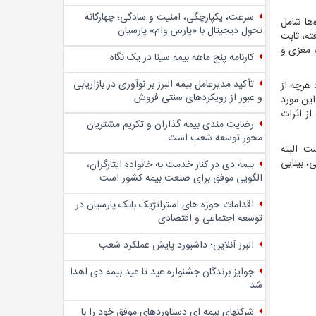
سرعت، یکپارچگی، امنیت و سادگی؛ چهار‌گانه
ها شامل
تحول دیجیتال با «پارس وام» پارسیان
ه، ثابت
 مغزی و
کارنامه پنج ماهه بیمه سینا در یک نگاه
تأکید مدیرعامل بیمه البرز بر نوآوری در بازاریابی
 هرچه از
و عبور از رویکردهای سنتی فروش
این مورد
از اثرات
رضایت مندی بیمه گذاران و تکریم مشتریان
محور توسعه شعب است
ت. البته
، بینایی
بیمه دی در کنار خدمت به خانواده ایثارگران،
الگویی موفق برای صنعت بیمه کشور است
اقدامات حوزه های استراتژیک بانک پارسیان در
توسعه اجتماعی و اقتصادی
البرز آنلاین؛ داشبورد پایش عملکرد شعب
جوایز برندگان جشنواره عید تا عید بیمه دی اهدا
شد
شرکتهای بیمه ای دستاوردهای موفق خود را با