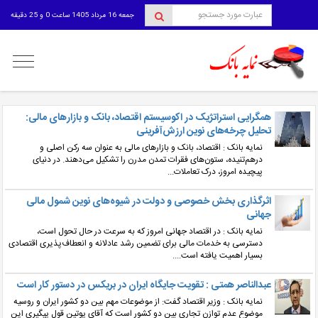
جمعه 16 مرداد 1405 ساعت 0 و 25 دقیقه
منوی
کاربری
همگرایی استراتژیک در اکوسیستم اقتصاد، بانک و بازارهای مالی:
تحلیل چرخه‌های نوین ارزش‌آفرینی
نمایه بانک : اقتصاد، بانک و بازارهای مالی به عنوان سه رکن اصلی و
درهم‌تنیده، ستون‌های فقرات تمدن مدرن را تشکیل می‌دهند. در دنیای
پیچیده امروز، درک تعاملات...
اثرگذاری بخش خصوصی و دولت در شیوه‌های نوین شمول مالی
جهانی
نمایه بانک : در اقتصاد جهانی امروز که به سرعت در حال تحول است،
دسترسی به خدمات مالی برای تضمین رشد عادلانه و انعطاف‌پذیری اقتصادی
بسیار اهمیت یافته است....
عبدالناصر همتی : تقویت جایگاه ایران در بریکس در دستور کار است
نمایه بانک : وزیر اقتصاد گفت: از موضوعات مهم بین دو کشور ایران و روسیه
موضوع عدم توازن تجاری بین دو کشور است که آقای پوتین قول پیگیری این