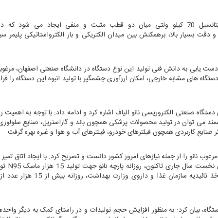
دکتر علیرضا علافچیان افزود: نانوالیاف به وسیله اختلاف پتانسیل 70 کیلو ولتی میان دو قطب مثبت و منفی ایجاد می شو
و دقت بسیار بالا، برهمکنش بین میدان الکتریکی و بار الکترواستاتیکی پلیمر س
 دست یابی به دانش فنی تولید این نوع دستگاه در دانشگاه صنعتی اصفهان، مرغوب
ستگاه های مشابه خارجی، امکان ارزآوری چشمگیر با تولید انبوه این دستگاه را فرا
تگاه صنعتی الکتروریسی نانو الیاف اشاره کرد و ادامه داد: با توجه به اهمیت ر
رزشمند می توان در تولید محصولات پزشکی همچون باند و گازاستریل، صنایع سلولو
ر صنایع کاربردی همچون فیلترهای خودرو، فیلترهای آب و هوا و غیره بهره گرفت.
ستاندارد N95 و دیگر ماسک های مرغوب نانو را از جمله نیازهای امروز کشور دانست و تصریح کرد: با ایجاد اتاق تمی
و راه اندازی دستگاه صنعتی الکتروری
اینک با ایجاد خط کامل تولید در دانشگاه صنعتی اصفهان و اخذ تائیدیه سازمان غذا و 
تگاه، بیان کرد: به منظور افزایش حجم تولیدات و در راستای کمک به دیگر واحده