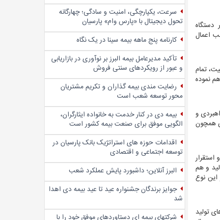
سرعت، یکپارچگی، امنیت و سادگی؛ چهار‌گانه
تحول دیجیتال با «پارس وام» پارسیان
د که در دستگاه
بب اعمال
کارنامه پنج ماهه بیمه سینا در یک نگاه
تأکید مدیرعامل بیمه البرز بر نوآوری در بازاریابی
و عبور از رویکردهای سنتی فروش
یت، تمام
هم نموده
رضایت مندی بیمه گذاران و تکریم مشتریان
محور توسعه شعب است
اهبردی و
بیمه دی در کنار خدمت به خانواده ایثارگران،
زی همچون
الگویی موفق برای صنعت بیمه کشور است
اقدامات حوزه های استراتژیک بانک پارسیان در
توسعه اجتماعی و اقتصادی
ز و استقرار
سی نانو الیاف، از روزهای نخست سال جاری تاکنون، روزانه پارچه نانو جهت تولید 15 هزار ماسک N95 تولید و هم
البرز آنلاین؛ داشبورد پایش عملکرد شعب
داروی وزارت بهداشت، روزانه بیش از 15 هزار عدد از این نوع
جوایز برندگان جشنواره عید تا عید بیمه دی اهدا
شد
ای تولید
شرکتهای بیمه ای دستاوردهای موفق خود را با